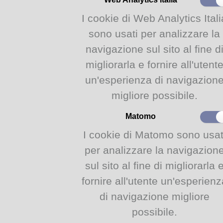
GIOCO FIABA IN V
BIBLIOESTATE 202
I cookie di Web Analytics Itali
1
Mercoledì 1° luglio al
Biblioteca Guanda, un
sono usati per analizzare la
Lug
castelli, lupi e magi
2026
per bambini dai 4 agl
navigazione sul sito al fine d
bibliotecarie Elisabett
migliorarla e fornire all'utent
prenotazione tramite 
Eventi del Comune d
un'esperienza di navigazion
migliore possibile.
LUDOGUANDA: TOK
BIBLIOESTATE 202
24
L'appuntamento mensi
Matomo
scoperta di un gioco 
Giu
biblioteca Guanda. 
I cookie di Matomo sono usat
2026
giocheremo insieme a
per analizzare la navigazion
LE CIVETTE DELLA
sul sito al fine di migliorarla 
2026
23
Le Civette della Gua
fornire all'utente un'esperienz
di lettura dedicato ai 
Giu
anni. Il libro del mes
di navigazione migliore
2026
Kazuo Ishiguro (2005
possibile.