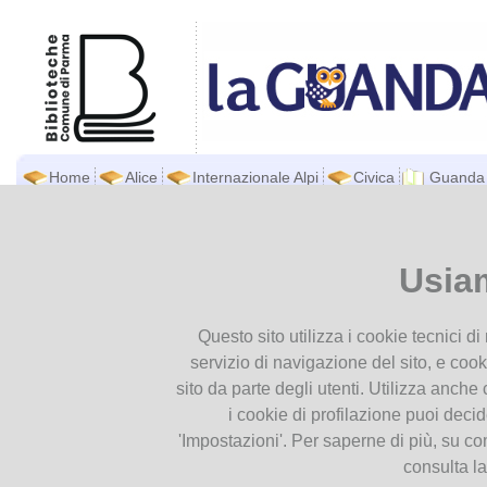
Home
Alice
Internazionale Alpi
Civica
Guanda
Biblioteca Guanda
Ti trovi in
Home page
Archivio Event
Archivio Eventi
Presentiamoci
Usia
Contatti
Dal
Al
Orari
2021
2022
2023
2024
2025
2026
Questo sito utilizza i cookie tecnici d
Dove siamo
servizio di navigazione del sito, e cook
Patrimonio
LE CIVETTE DELLA
sito da parte degli utenti. Utilizza anche c
SETTEMBRE 2026
Newsletter
29
Le Civette della Gua
i cookie di profilazione puoi deci
di lettura dedicato ai 
'Impostazioni'. Per saperne di più, su co
Set
anni. Il libro del me
Collezione
2026
Lev Tolstoj (1877).
consulta l