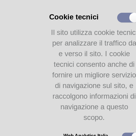
Cineteca di Bologna
Istituto Centrale dei beni
Cookie tecnici
sonori e audiovisivi di Roma
Bibliografie e filmografie
Il sito utilizza cookie tecnic
Servizi Online
per analizzare il traffico d
EmiLib
e verso il sito. I cookie
tecnici consento anche di
Per il 27 gennaio, data dell’ab
fornire un migliore servizio
proponiamo le pellicole più sig
(sterminio del popolo ebraico), 
di navigazione sul sito, e
dei cittadini ebrei, gli italian
raccolgono informazioni di
prigionia, la morte", ma anche
diversi, si sono opposti al prog
navigazione a questo
vita hanno salvato altre vite e p
scopo.
links:
Centro Cinema - Cinema e
Web Analytics Italia