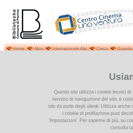
Home
Alice
Internazionale Alpi
Civica
Guanda
Il Centro Cinema
Ti trovi in
Home page
Cinema
Presentiamoci
Usia
Lino Ventura
Cinema e Giorno della Memo
Contatti
Questo sito utilizza i cookie tecnici d
Orari
servizio di navigazione del sito, e cook
Dove siamo
sito da parte degli utenti. Utilizza anche c
i cookie di profilazione puoi deci
Cataloghi
'Impostazioni'. Per saperne di più, su co
consulta l
Catalogo parmense