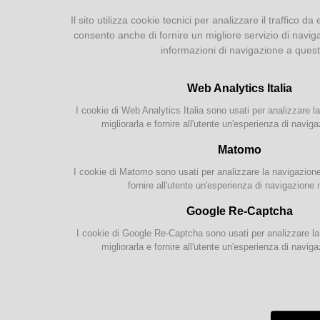
Il sito utilizza cookie tecnici per analizzare il traffico da 
Catalogo on-line
consento anche di fornire un migliore servizio di navig
Collezione
informazioni di navigazione a ques
Iscrizione e Prestito
Internet e WiFi
Web Analytics Italia
Servizi per disabili
I cookie di Web Analytics Italia sono usati per analizzare la
Servizi interculturali
migliorarla e fornire all'utente un'esperienza di naviga
Newsletter
Matomo
Attività
I cookie di Matomo sono usati per analizzare la navigazione s
fornire all'utente un'esperienza di navigazione 
Lingue e culture
Google Re-Captcha
Internazionale
Le NOV
Gruppi di Lettura
2021 
I cookie di Google Re-Captcha sono usati per analizzare la 
migliorarla e fornire all'utente un'esperienza di naviga
Tra le
romanz
Bambini & Ragazzi
saggis
novit
Proposte per le scuole
info: