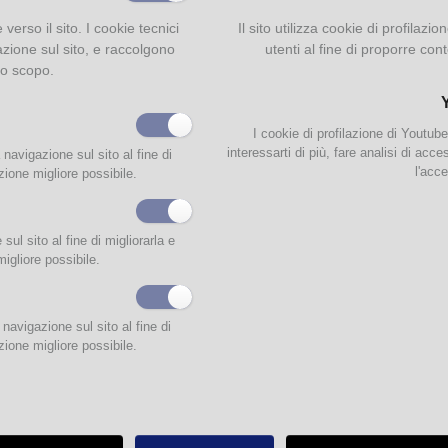
e verso il sito. I cookie tecnici
Il sito utilizza cookie di profilaz
azione sul sito, e raccolgono
utenti al fine di proporre cont
to scopo.
I cookie di profilazione di Youtub
interessarti di più, fare analisi di acc
 navigazione sul sito al fine di
l'acce
zione migliore possibile.
ul sito al fine di migliorarla e
migliore possibile.
ITA’ librarie in lingua straniera del mese saranno disponibili a partire da sabato 
e si potranno richiedere telefonicamente al numero 0521.031984.
navigazione sul sito al fine di
zione migliore possibile.
 novità di marzo vi segnaliamo l'ultimo libro di John Grisham "A time for mercy" e il
o vincitore del Booker Prize 2020 "Shuggie Bain" di Douglas Stuart. Tra le novità 
tica troverete il libro di Barack Obama "A promised land" inoltre vi aspettano diver
à della sezione Graphic Novel.