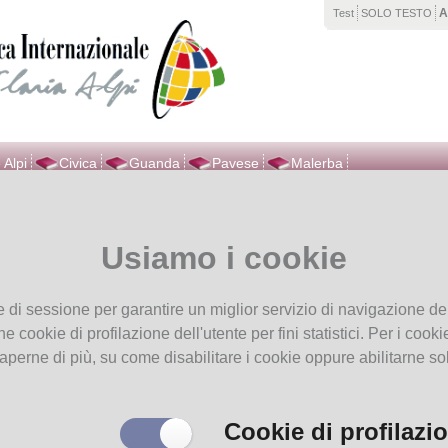
Test
SOLO TESTO
 Alpi
Civica
Guanda
Pavese
Malerba
vi in
Home page
Bollettino delle novità MARZO 2021
Usiamo i cookie
Bollettino delle novità MARZO 2021
e di sessione per garantire un miglior servizio di navigazione del
he cookie di profilazione dell'utente per fini statistici. Per i coo
aperne di più, su come disabilitare i cookie oppure abilitarne so
Cookie di profilazi