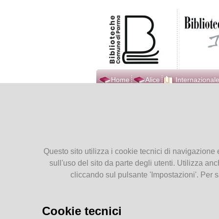
Home
Alice
Internazionale
Biblioteca Internazionale
Ti tro
Ilaria Alpi
Presentiamoci
6
Orari
Questo sito utilizza i cookie tecnici di navigazione 
Contatti
Mar
sull'uso del sito da parte degli utenti. Utilizza anc
Dove Siamo
2021
cliccando sul pulsante 'Impostazioni'. Per s
Seguici su Facebook
Seguici su YouTube
Cookie tecnici
Servizi