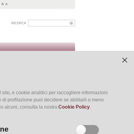
A
A
A
RICERCA
Italiano
Inglese
Archivio degli eventi
 sito, e cookie analitici per raccogliere informazioni
kie di profilazione puoi decidere se abilitarli o meno
lo alcuni, consulta la nostra
Cookie Policy
.
one