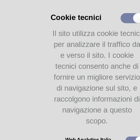
Catalogo on-line
Cookie tecnici
Collezione
Iscrizione e Prestito
Il sito utilizza cookie tecnic
Internet e WiFi
Servizi per disabili
per analizzare il traffico d
Servizi interculturali
e verso il sito. I cookie
Newsletter
tecnici consento anche di
Attività
fornire un migliore servizio
Lingue e culture
di navigazione sul sito, e
Internazionale
raccolgono informazioni di
Gruppi di Lettura
navigazione a questo
I mestieri del fume
Bambini & Ragazzi
scopo.
5
Giovedì 5 ottobre 2023, a 
Proposte per le scuole
si terrà la giornata di st
Ott
Web Analytics Italia