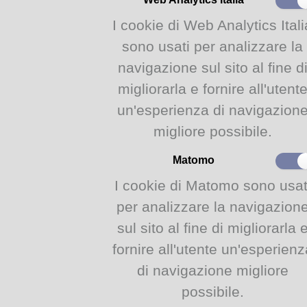
universitari e fumettisti
2023
cura di Caterina Dacci e 
I cookie di Web Analytics Itali
sono usati per analizzare la
Bollettino delle novità AGOSTO 2
navigazione sul sito al fine d
migliorarla e fornire all'utent
2
un'esperienza di navigazion
Ago
migliore possibile.
2023
Matomo
I cookie di Matomo sono usat
per analizzare la navigazion
sul sito al fine di migliorarla 
fornire all'utente un'esperienz
Da mercoledì 2 agosto vi aspettano le n
di narrativa e saggistica in lingua strani
di navigazione migliore
possibile.