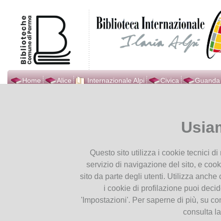
Home
Alice
Internazionale Alpi
Civica
Guanda
Biblioteca Internazionale
Ti trovi in
Home page
Interna
Ilaria Alpi
Usia
Presentiamoci
Internazionale
Orari
Questo sito utilizza i cookie tecnici d
Contatti
In questa sezione vengono pu
servizio di navigazione del sito, e cook
Dove Siamo
d'intesa e le relazioni inter
sito da parte degli utenti. Utilizza anche c
Seguici su Facebook
Inoltre troverete tutte le inizia
i cookie di profilazione puoi deci
Seguici su YouTube
che proponiamo per conoscere 
'Impostazioni'. Per saperne di più, su co
consulta l
Servizi