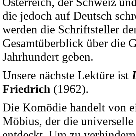
Österreich, der Schweiz un
die jedoch auf Deutsch schr
werden die Schriftsteller d
Gesamtüberblick über die G
Jahrhundert geben.
Unsere nächste Lektüre ist
D
Friedrich
(1962).
Die Komödie handelt von 
Möbius, der die universelle
entdeckt. Um zu verhindern,