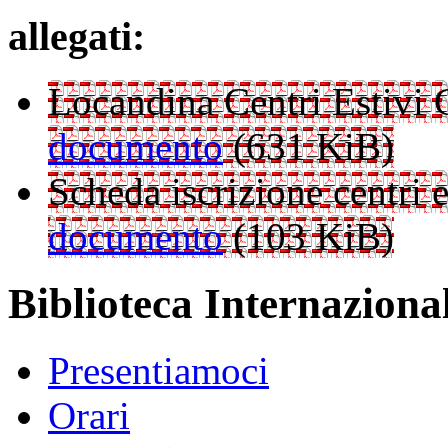
allegati:
Locandina Centri Estivi
documento
(631 KiB)
Scheda iscrizione centri
documento
(103 KiB)
Biblioteca Internazional
Presentiamoci
Orari