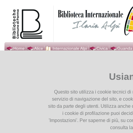
Home
Alice
Internazionale Alpi
Civica
Guanda
Biblioteca Internazionale
Ti trovi in
Home page
INTERN
Ilaria Alpi
LIBRIGAME
Usia
Presentiamoci
Orari
INTERNATIONAL GAM
Questo sito utilizza i cookie tecnici d
14
Contatti
LIBRIGAME
servizio di navigazione del sito, e cook
Dove Siamo
Nov
sito da parte degli utenti. Utilizza anche c
Seguici su Facebook
2020
i cookie di profilazione puoi deci
Seguici su YouTube
'Impostazioni'. Per saperne di più, su co
consulta l
Servizi