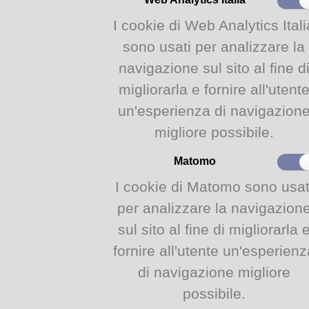
sezione, interamente dedicata
I cookie di Web Analytics Itali
Cos'è un
librogame
?
sono usati per analizzare la
Un librogame, o
librogioco
, è
navigazione sul sito al fine d
lettore di diventare il vero prot
migliorarla e fornire all'utent
Ogni lettura sarà diversa in
un'esperienza di navigazion
intrapresi nei differenti bivi: 
all'avventura? Pedinare u
migliore possibile.
direttamente?
Matomo
Tra maghi e foreste incantate, 
voi a scegliere come si svilup
I cookie di Matomo sono usat
Grazie alla nuova sezione tutt
per analizzare la navigazion
potranno trovare il racconto int
sul sito al fine di migliorarla 
fornire all'utente un'esperienz
Oltre ai nuovi titoli, la Bibl
sua collezione di
librigame cl
di navigazione migliore
Oberon, Advanced D&D...) che
possibile.
questo genere.