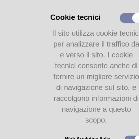
Catalogo on-line
Cookie tecnici
Collezione
Iscrizione e Prestito
Il sito utilizza cookie tecnic
Internet e WiFi
Servizi per disabili
per analizzare il traffico d
Servizi interculturali
e verso il sito. I cookie
Newsletter
tecnici consento anche di
Attività
fornire un migliore servizio
Lingue e culture
di navigazione sul sito, e
Internazionale
raccolgono informazioni di
Gruppi di Lettura
Anche quest'anno le
Bib
navigazione a questo
Guanda
e
Biblioteca Intern
Bambini & Ragazzi
International Games Day
, 
scopo.
GIOCO
in tutte le biblioteche
Proposte per le scuole
Quest'anno alla ricca collezio
Web Analytics Italia