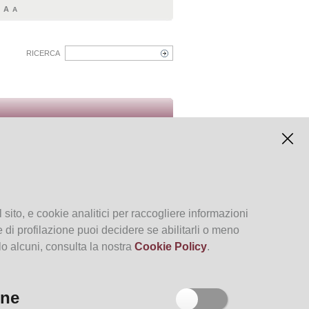
A
A
A
RICERCA
Italiano
Inglese
Archivio degli eventi
 sito, e cookie analitici per raccogliere informazioni
kie di profilazione puoi decidere se abilitarli o meno
lo alcuni, consulta la nostra
Cookie Policy
.
one