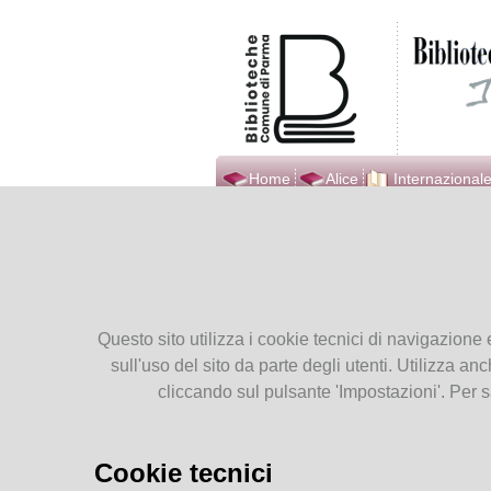
Home
Alice
Internazionale
Biblioteca Internazionale
Ti tro
Ilaria Alpi
Presentiamoci
11
Orari
Questo sito utilizza i cookie tecnici di navigazione 
Contatti
Lug
sull'uso del sito da parte degli utenti. Utilizza anc
Dove Siamo
2026
cliccando sul pulsante 'Impostazioni'. Per s
Seguici su Facebook
Seguici su YouTube
Cookie tecnici
Servizi