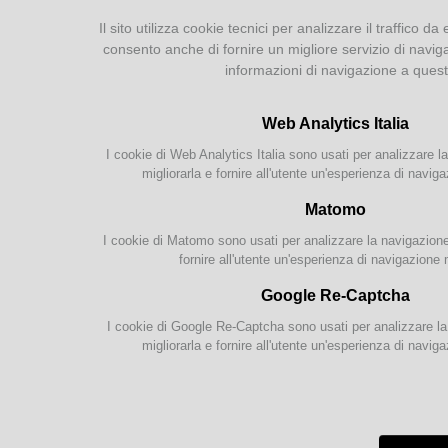
Il sito utilizza cookie tecnici per analizzare il traffico da 
Catalogo on-line
consento anche di fornire un migliore servizio di navig
Collezione
informazioni di navigazione a ques
Iscrizione e Prestito
Internet e WiFi
Web Analytics Italia
Servizi per disabili
I cookie di Web Analytics Italia sono usati per analizzare la
Servizi interculturali
migliorarla e fornire all'utente un'esperienza di naviga
Newsletter
Matomo
Attività
I cookie di Matomo sono usati per analizzare la navigazione s
fornire all'utente un'esperienza di navigazione 
Lingue e culture
Google Re-Captcha
Internazionale
Per ac
Gruppi di Lettura
ingles
I cookie di Google Re-Captcha sono usati per analizzare la 
Non ma
migliorarla e fornire all'utente un'esperienza di naviga
James 
Bambini & Ragazzi
Caboni
aspett
Proposte per le scuole
Le nov
luglio.