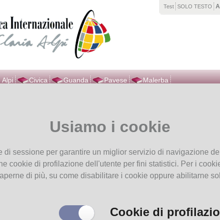
Test
SOLO TESTO
 Alpi
Civica
Guanda
Pavese
Malerba
vi in
Home page
Novità luglio agosto 2026
Usiamo i cookie
Novità luglio agosto 2026
e di sessione per garantire un miglior servizio di navigazione del
he cookie di profilazione dell'utente per fini statistici. Per i coo
aperne di più, su come disabilitare i cookie oppure abilitarne so
Cookie di profilazi