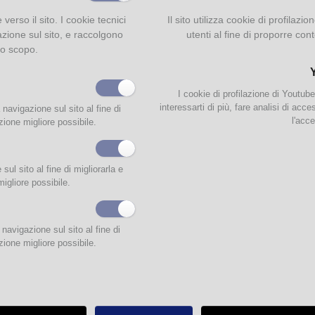
e verso il sito. I cookie tecnici
Il sito utilizza cookie di profilaz
azione sul sito, e raccolgono
utenti al fine di proporre cont
to scopo.
I cookie di profilazione di Youtub
interessarti di più, fare analisi di acc
 navigazione sul sito al fine di
l'acce
zione migliore possibile.
ul sito al fine di migliorarla e
migliore possibile.
compagnarvi negli afosi mesi di luglio e agosto abbiamo preparato tanti romanzi i
e, francese, spagnolo, tedesco e russo.
navigazione sul sito al fine di
ncano i graphic novel e le letture graduate!
zione migliore possibile.
Patterson, Isabel Allende, Richard Osman, Danielle Steel, George R. R. Martin, Cr
, Elif Batuman, Stefania Auci e Fernando Aramburu sono solo alcuni degli autori c
ano in biblioteca!
ità di narrativa in lingua straniera saranno disponibili in biblioteca a partire da sab