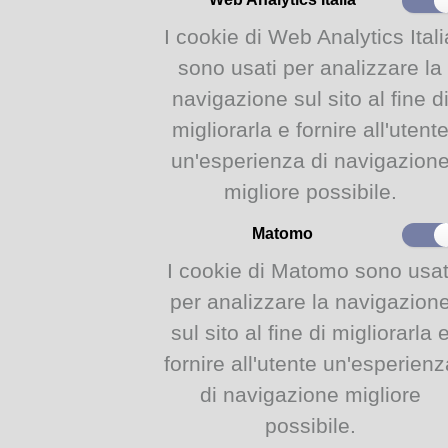
info:
I cookie di Web Analytics Itali
Le novità sono disponibili
sono usati per analizzare la
informazioni: (+39) 05210
navigazione sul sito al fine d
bibliotecainternazionale@
Internazionale Ilaria Alpi,
migliorarla e fornire all'utent
un'esperienza di navigazion
links:
migliore possibile.
Novità internazionale ma
Matomo
I cookie di Matomo sono usat
Biblioteca Internazionale Ilaria Alpi - Vicolo delle Asse 5, 43121 Parma, Italy
per analizzare la navigazion
sul sito al fine di migliorarla 
fornire all'utente un'esperienz
di navigazione migliore
possibile.