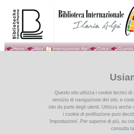
Home
Alice
Internazionale Alpi
Civica
Guanda
Biblioteca Internazionale
Ti trovi in
Home page
Novità
Ilaria Alpi
Usia
Presentiamoci
Novità maggio 2024
Orari
4
Questo sito utilizza i cookie tecnici d
Contatti
Mag
servizio di navigazione del sito, e cook
Dove Siamo
2024
sito da parte degli utenti. Utilizza anche c
Seguici su Facebook
i cookie di profilazione puoi deci
Seguici su YouTube
'Impostazioni'. Per saperne di più, su co
consulta l
Servizi