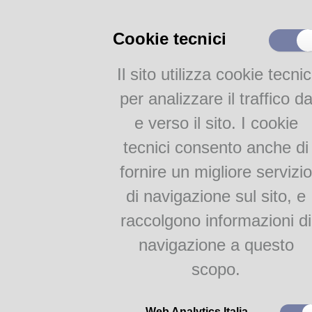
Catalogo on-line
Cookie tecnici
Collezione
Iscrizione e Prestito
Il sito utilizza cookie tecnic
Internet e WiFi
Servizi per disabili
per analizzare il traffico d
Servizi interculturali
e verso il sito. I cookie
Newsletter
tecnici consento anche di
Attività
fornire un migliore servizio
Lingue e culture
di navigazione sul sito, e
Internazionale
raccolgono informazioni di
Per il mese di maggio, vi prop
Gruppi di Lettura
spagnolo, russo e ucraino, oltr
navigazione a questo
le letture facilitate di romanzi c
Bambini & Ragazzi
scopo.
linguistico di inglese e tedesc
Le novità di narrativa in lingua
Proposte per le scuole
partire da sabato 4 maggio.
Web Analytics Italia