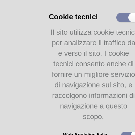
Catalogo on-line
Cookie tecnici
Collezione
Iscrizione e Prestito
Il sito utilizza cookie tecnic
Internet e WiFi
Servizi per disabili
per analizzare il traffico d
Servizi interculturali
e verso il sito. I cookie
Newsletter
tecnici consento anche di
Attività
fornire un migliore servizio
Lingue e culture
di navigazione sul sito, e
Internazionale
raccolgono informazioni di
Saturday November 30th
at
Gruppi di Lettura
Tobias Jones
will meet the 
navigazione a questo
all the readers of the library to
Bambini & Ragazzi
scopo.
new book about Italy's football
Free entry
.
Proposte per le scuole
The event will be conducted i
Web Analytics Italia