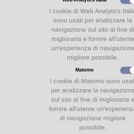
I cookie di Web Analytics Itali
Tobias Jones
is the author of
sono usati per analizzare la
works of non-fiction including
Altar
. He is an expert on both I
navigazione sul sito al fine d
his Italian true-crime works h
migliorarla e fornire all'utent
un'esperienza di navigazion
Ultra
(Head of Zeus, 2019)
migliore possibile.
Italy's ultras are the most org
Many groups have evolved into 
Matomo
drug-dealing and murder. A cr
hooligans, they're often the fo
I cookie di Matomo sono usat
instrumental in the rise of the fa
per analizzare la navigazion
But the purist ultras say that t
sul sito al fine di migliorarla 
police state and modern footba
you find belonging, community
fornire all'utente un'esperienz
champion not just their teams, 
di navigazione migliore
the dispossessed.
possibile.
Through the prism of the ultras