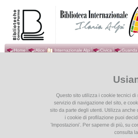
Home
Alice
Internazionale Alpi
Civica
Guanda
Biblioteca Internazionale
Ti trovi in
Home page
The En
Ilaria Alpi
Usia
Presentiamoci
The English Reading
Orari
30
Questo sito utilizza i cookie tecnici d
Contatti
Nov
servizio di navigazione del sito, e cook
Dove Siamo
2019
sito da parte degli utenti. Utilizza anche c
Seguici su Facebook
i cookie di profilazione puoi deci
Seguici su YouTube
'Impostazioni'. Per saperne di più, su co
consulta l
Servizi