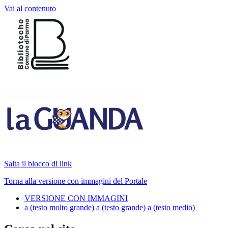
Vai al contenuto
Salta il blocco di link
Torna alla versione con immagini del Portale
VERSIONE CON IMMAGINI
a
(testo molto grande)
a
(testo grande)
a
(testo medio)