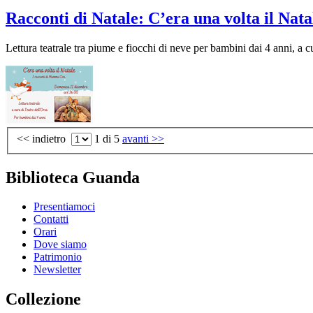
Racconti di Natale: C’era una volta il Na
Lettura teatrale tra piume e fiocchi di neve per bambini dai 4 anni, a c
<< indietro
1
di 5
avanti >>
Biblioteca Guanda
Presentiamoci
Contatti
Orari
Dove siamo
Patrimonio
Newsletter
Collezione