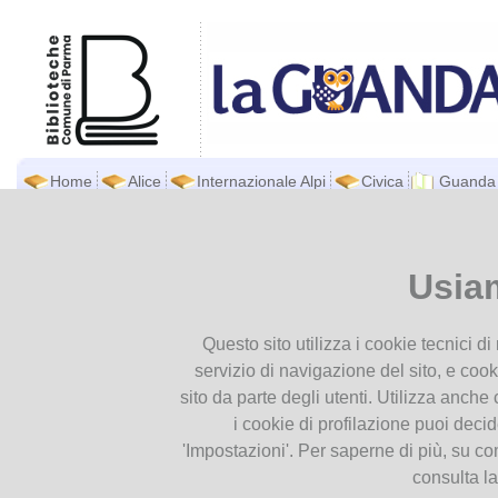
Home
Alice
Internazionale Alpi
Civica
Guanda
Biblioteca Guanda
Ti trovi in
Home page
Patchwo
Presentiamoci
Usia
Contatti
Patchwork in bibliotec
Orari
12
Questo sito utilizza i cookie tecnici d
Dove siamo
Dic
servizio di navigazione del sito, e cook
Patrimonio
2025
sito da parte degli utenti. Utilizza anche c
Newsletter
i cookie di profilazione puoi deci
'Impostazioni'. Per saperne di più, su co
Collezione
consulta l