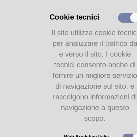
Catalogo parmense
Fondi e sezioni
Cookie tecnici
Risorse On Line
Il sito utilizza cookie tecnic
Proposte di lettura
per analizzare il traffico d
Bollettini delle novità
e verso il sito. I cookie
Attività
tecnici consento anche di
fornire un migliore servizio
Proposte per le scuole
Gruppo di lettura
di navigazione sul sito, e
raccolgono informazioni di
In occasione dei
Racconti di 
venerdì 12 dicembre
a partir
navigazione a questo
biblioteca Guanda
sarà prese
scopo.
ultime creazioni e per una dimo
desidera cominciare a praticarl
piccolo omaggio natalizio a tutt
Web Analytics Italia