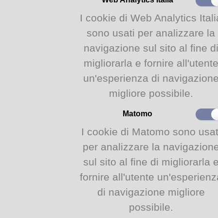
L'incontro si inserisce nel pro
rassegna che ogni anno viene
I cookie di Web Analytics Itali
Comune di Parma
per accomp
sono usati per analizzare la
vacanze natalizie con narrazion
teatrali.
navigazione sul sito al fine d
Per conoscere il calendario c
migliorarla e fornire all'utent
Natale"
cliccate qui
.
un'esperienza di navigazion
info:
migliore possibile.
Venerdì 5 dicembre e vene
biblioteca Guanda, vicolo 
Matomo
ingresso libero. Informaz
I cookie di Matomo sono usat
0521.031983-031984
per analizzare la navigazion
allegati:
sul sito al fine di migliorarla 
Locandina Racconti di Nat
fornire all'utente un'esperienz
documento
(379 KiB)
di navigazione migliore
possibile.
Biblioteca Guanda - V.lo delle Asse, 43121 Parma (PR)