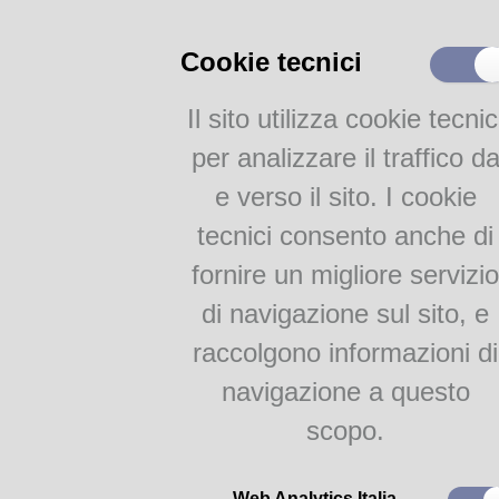
Catalogo Parmense
Altri Cataloghi
Cookie tecnici
FOTO @lice
Il sito utilizza cookie tecnic
FOTO@lice
per analizzare il traffico d
e verso il sito. I cookie
Attività
tecnici consento anche di
@lice dei libri
fornire un migliore servizio
di navigazione sul sito, e
A partire dal 17 maggio 2024,
19:00* (fino alle ore 17 nel per
raccolgono informazioni di
ALICE FREAKY FRIDAY
un’a
navigazione a questo
In questi pazzi venerdì, rag
potranno esplorare un universo
scopo.
giochi di società.
Cliccate questo link per cono
Web Analytics Italia