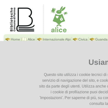
Home
Alice
Internazionale Alpi
Civica
Guanda
Biblioteca Di Alice
Ti trovi in
Home page
Alice F
Presentiamoci
Usia
Contatti
Alice Freaky Friday
Orari
Questo sito utilizza i cookie tecnici d
Dove siamo
servizio di navigazione del sito, e cook
Istruzioni per l'uso
sito da parte degli utenti. Utilizza anche c
Documenti
i cookie di profilazione puoi deci
'Impostazioni'. Per saperne di più, su co
Cataloghi
consulta l