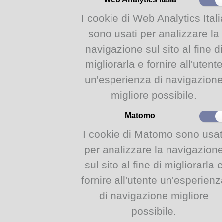
I cookie di Web Analytics Itali
info:
sono usati per analizzare la
Per info alice@comune.par
navigazione sul sito al fine d
Serre Novecento del Par
migliorarla e fornire all'utent
links:
un'esperienza di navigazion
Lista giochi Alice Freaky 
migliore possibile.
Matomo
Biblioteca di ALice - Serre del Parco Ducale, 43125 Parma
I cookie di Matomo sono usat
per analizzare la navigazion
sul sito al fine di migliorarla 
fornire all'utente un'esperienz
di navigazione migliore
possibile.