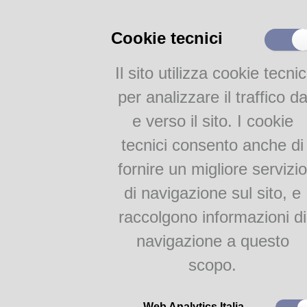
Restituzioni: libri e DVD del
Catalogo Parmense
restituiti
presso la Biblioteca
Altri Cataloghi
Cookie tecnici
Durante il periodo estivo
resta
FOTO @lice
bambini e ragazzi all’interno
Il sito utilizza cookie tecnic
FOTO@lice
per analizzare il traffico d
e verso il sito. I cookie
Attività
tecnici consento anche di
@lice dei libri
fornire un migliore servizio
di navigazione sul sito, e
Biblioteca di ALice - Serre del Parco Ducale, 43125 Parma
raccolgono informazioni di
navigazione a questo
scopo.
Web Analytics Italia