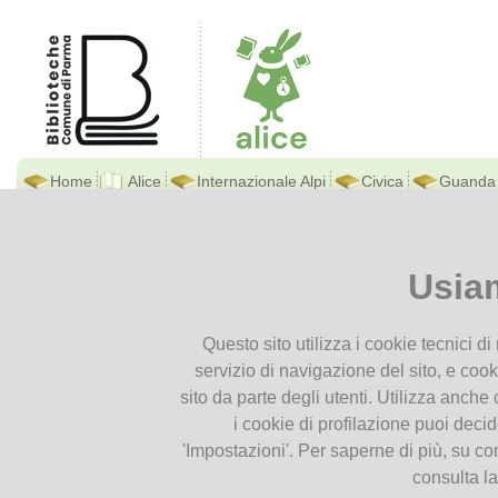
Home
Alice
Internazionale Alpi
Civica
Guanda
Biblioteca Di Alice
Ti trovi in
Home page
Orari
Presentiamoci
Usia
Contatti
Orari
Orari
Questo sito utilizza i cookie tecnici d
Dove siamo
servizio di navigazione del sito, e cook
Istruzioni per l'uso
sito da parte degli utenti. Utilizza anche c
Documenti
Dal 1° giugno
i cookie di profilazione puoi deci
Chiusura della Biblioteca
i
n 
'Impostazioni'. Per saperne di più, su co
Cataloghi
e conseguente sospensione di tu
consulta l