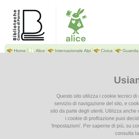
Home
Alice
Internazionale Alpi
Civica
Guanda
Biblioteca Di Alice
Ti trovi in
Home page
Archivio Event
Archivio Eventi
Presentiamoci
Usia
Contatti
Dal
Al
Orari
2021
2022
2023
2024
2025
2026
Questo sito utilizza i cookie tecnici d
Dove siamo
servizio di navigazione del sito, e cook
Istruzioni per l'uso
FACCE DA CIRCO! 
sito da parte degli utenti. Utilizza anche c
CARNEVALE
Documenti
16
Domenica 16 febbraio
i cookie di profilazione puoi deci
in Biblioteca di Alice
'Impostazioni'. Per saperne di più, su co
Feb
per festeggiare il Ca
Cataloghi
2025
un pizzico di magia c
consulta l
per bambini dai 4 agl