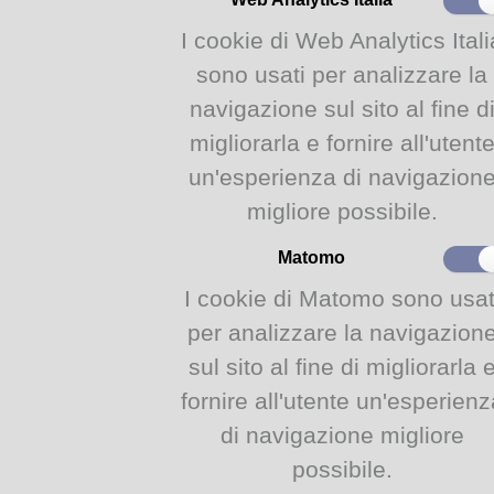
Domenica 15 dicembr
in Biblioteca di Alice
Dic
I cookie di Web Analytics Itali
storia speciale dove il
2024
intrecciano, una nar
sono usati per analizzare la
interattiva per bambi
anni, a cura di Cristi
navigazione sul sito al fine d
Incontro gratuito su
app
migliorarla e fornire all'utent
un'esperienza di navigazion
INTERNATIONAL GA
ALICE FREAKIEST
24
migliore possibile.
In occasione dell'In
Month 2024, vi aspe
Nov
novembre alle ore 10 
Matomo
2024
per provare una selez
appositamente per voi
I cookie di Matomo sono usat
bambini dai 5 ai 9 an
per analizzare la navigazion
sul sito al fine di migliorarla 
CORNABICORNA LA 
MUSICA
27
fornire all'utente un'esperienz
Domenica 27 ottobre 
Biblioteca di Alice, 
Ott
di navigazione migliore
una strega spaventosa
2024
musica che aggiusta
possibile.
tutto! Laboratorio mu
4 agli 8 anni a cura 