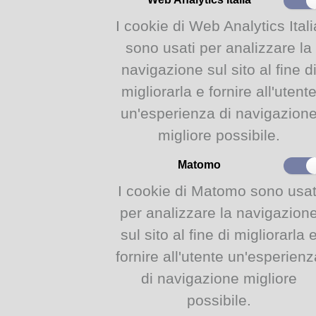
BUON COMPLEA
I cookie di Web Analytics Itali
sono usati per analizzare la
La Biblioteca Alice ques
navigazione sul sito al fine d
Sabato 14 dicembre, a parti
migliorarla e fornire all'utent
alla nostra festa di complea
un'esperienza di navigazion
E, alle 16.30, tutti puntuali p
migliore possibile.
Le letture sono a cura di C
Matomo
Storie. Racconti con voce 
I cookie di Matomo sono usat
per analizzare la navigazion
sul sito al fine di migliorarla 
fornire all'utente un'esperienz
info:
di navigazione migliore
L'evento, rivolto ad adulti
-Serre del Novecento- saba
possibile.
La partecipazione è gratui