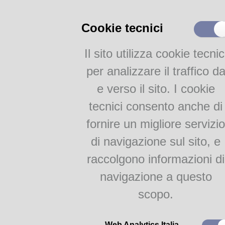
Catalogo Parmense
Altri Cataloghi
Cookie tecnici
FOTO @lice
Il sito utilizza cookie tecnic
FOTO@lice
per analizzare il traffico d
e verso il sito. I cookie
Attività
tecnici consento anche di
@lice dei libri
Bibl
fornire un migliore servizio
di navigazione sul sito, e
SABATO 
raccolgono informazioni di
a parti
navigazione a questo
scopo.
Web Analytics Italia