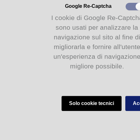
alice@comune.parma.it
Google Re-Captcha
allegati:
I cookie di Google Re-Captch
Compleanno Alice.pdf
Sca
sono usati per analizzare la
navigazione sul sito al fine d
Biblioteca di ALice - Serre del Parco Ducale, 43125 Parma
migliorarla e fornire all'utent
un'esperienza di navigazion
migliore possibile.
Solo cookie tecnici
Acc