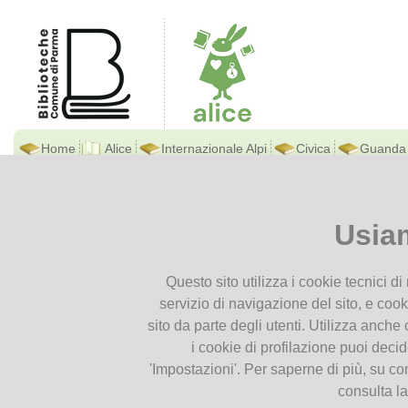
Home
Alice
Internazionale Alpi
Civica
Guanda
Biblioteca Di Alice
Ti trovi in
Home page
Buon C
Presentiamoci
Usia
Contatti
Buon Compleanno Bibl
Orari
14
Questo sito utilizza i cookie tecnici d
Dove siamo
Dic
servizio di navigazione del sito, e cook
Istruzioni per l'uso
2019
sito da parte degli utenti. Utilizza anche c
Documenti
i cookie di profilazione puoi deci
'Impostazioni'. Per saperne di più, su co
Cataloghi
consulta l