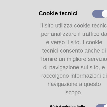
Catalogo Parmense
Altri Cataloghi
Cookie tecnici
FOTO @lice
Il sito utilizza cookie tecnic
FOTO@lice
per analizzare il traffico d
e verso il sito. I cookie
Attività
tecnici consento anche di
@lice dei libri
fornire un migliore servizio
di navigazione sul sito, e
raccolgono informazioni di
BIBLI
navigazione a questo
SABATO 2
scopo.
Web Analytics Italia