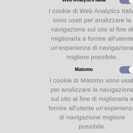
I cookie di Web Analytics Itali
- racconti
sono usati per analizzare la
incontro di 
navigazione sul sito al fine d
a cura d
migliorarla e fornire all'utent
un'esperienza di navigazion
migliore possibile.
Mareme’
è un incontro d
Matomo
bambini dai 5 agli 8 
I cookie di Matomo sono usat
creatività.
per analizzare la navigazion
Durante l’incontro verr
sul sito al fine di migliorarla 
sperimentare l’ascolto attr
fornire all'utente un'esperienz
prenderà contatto con il 
di navigazione migliore
storie.
possibile.
Il coinvolgimento diretto