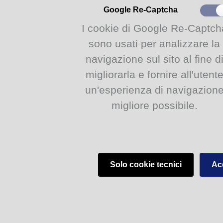
momento della narrazion
Google Re-Captcha
di raccontarsi e di ascolta
I cookie di Google Re-Captch
sono usati per analizzare la
L’incontro, della durata d
navigazione sul sito al fine d
di 25 bambini
.
migliorarla e fornire all'utent
La partecipazione è gra
un'esperienza di navigazion
migliore possibile.
info:
Mareme’ è un incontro di n
Solo cookie tecnici
Acc
dai 5 agli 8 anni (massimo
e necessita di prenotazio
email alice@comune.parm
allegati:
Mareme' BIBLIOTECA DI