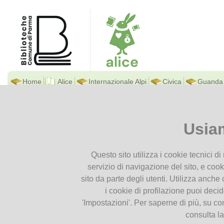
Home
Alice
Internazionale Alpi
Civica
Guanda
Biblioteca Di Alice
Ti trovi in
Home page
Marem
Presentiamoci
Usia
Contatti
Maremè
Orari
22
Questo sito utilizza i cookie tecnici d
Dove siamo
Set
servizio di navigazione del sito, e cook
Istruzioni per l'uso
2018
sito da parte degli utenti. Utilizza anche c
Documenti
i cookie di profilazione puoi deci
'Impostazioni'. Per saperne di più, su co
Cataloghi
consulta l