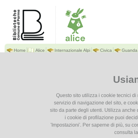
Home
Alice
Internazionale Alpi
Civica
Guanda
Biblioteca Di Alice
Ti trovi in
Home page
Strani t
Presentiamoci
Usia
Contatti
Strani tipi e teatrini
Orari
23
Questo sito utilizza i cookie tecnici d
Dove siamo
Giu
servizio di navigazione del sito, e cook
Istruzioni per l'uso
2024
sito da parte degli utenti. Utilizza anche c
Documenti
i cookie di profilazione puoi deci
'Impostazioni'. Per saperne di più, su co
Cataloghi
consulta l