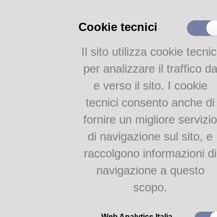
Catalogo Parmense
Altri Cataloghi
Cookie tecnici
FOTO @lice
Il sito utilizza cookie tecnic
FOTO@lice
per analizzare il traffico d
e verso il sito. I cookie
Attività
tecnici consento anche di
@lice dei libri
fornire un migliore servizio
di navigazione sul sito, e
raccolgono informazioni di
Domenica 23 g
navigazione a questo
in
B
Str
scopo.
Letture con kamishibai 
Web Analytics Italia