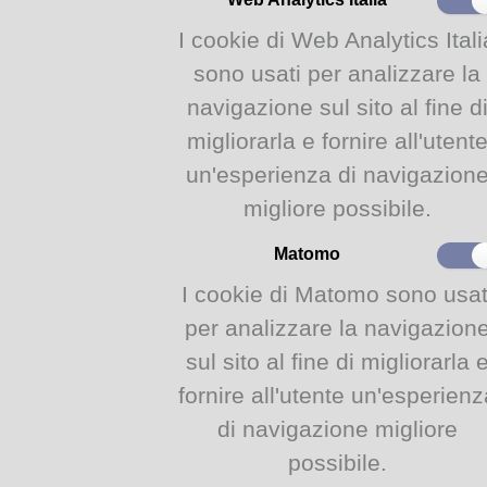
Una simpaticissima e colorati
I cookie di Web Analytics Itali
ogni personaggio sbucando a 
storia!
sono usati per analizzare la
Semplici teatrini di carta che
navigazione sul sito al fine d
far sbucare stranipersonaggi p
migliorarla e fornire all'utent
mostra.
un'esperienza di navigazion
migliore possibile.
Alle letture animate farà segui
accompagnati
.
Matomo
Incontro gratuito su prenotaz
bambino che partecipa.
I cookie di Matomo sono usat
Le prenotazioni si aprirann
per analizzare la navigazion
sezione Laboratori della We
sul sito al fine di migliorarla 
#www.comune.parma.it/prenot
fornire all'utente un'esperienz
Ogni prenotazione ha un cod
singolarmente entro 24 ore per
di navigazione migliore
In caso di impossibilità a p
possibile.
WebApp per permettere ad altri