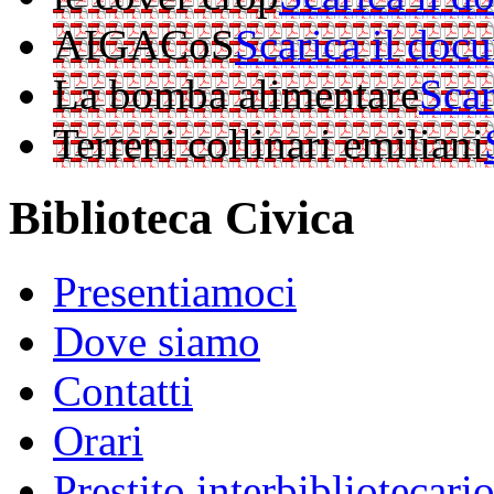
AIGACoS
Scarica il doc
La bomba alimentare
Scar
Terreni collinari emiliani
Biblioteca Civica
Presentiamoci
Dove siamo
Contatti
Orari
Prestito interbibliotecari