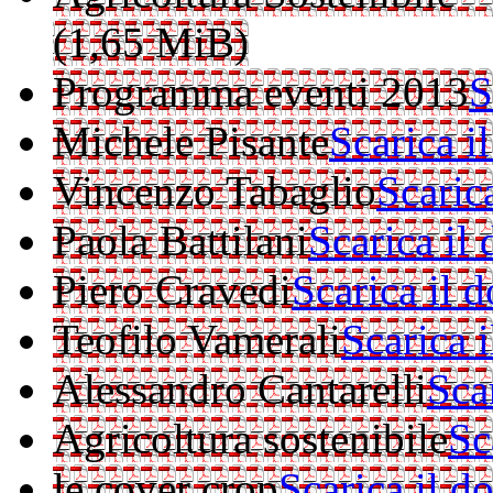
(1,65 MiB)
Programma eventi 2013
S
Michele Pisante
Scarica i
Vincenzo Tabaglio
Scaric
Paola Battilani
Scarica il
Piero Cravedi
Scarica il 
Teofilo Vamerali
Scarica 
Alessandro Cantarelli
Sca
Agricoltura sostenibile
Sc
le cover crop
Scarica il 