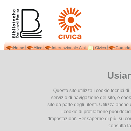
Home
Alice
Internazionale Alpi
Civica
Guanda
Biblioteca Civica
Ti trovi in
Home page
Pubblicazioni
Presentiamoci
Usia
Dove siamo
Pubblicazioni
Contatti
Questo sito utilizza i cookie tecnici d
Orari
In questa sezione vengono presentate le
servizio di navigazione del sito, e cook
Prestito interbibliotecario
sito da parte degli utenti. Utilizza anche c
Facebook
i cookie di profilazione puoi deci
Booktrailer. Un libro da raccontare
Newsletter
'Impostazioni'. Per saperne di più, su co
Pubblicazioni
consulta l