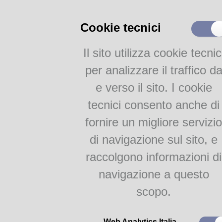
Cataloghi
Cookie tecnici
Catalogo parmense
Altri cataloghi della Civica
Il sito utilizza cookie tecnic
Bibliografie
Resoconto e riflessioni sul Concorso Un
per analizzare il traffico d
da raccontare che premia i migliori book
realizzati dagli studenti del Liceo Bertol
Attività
e verso il sito. I cookie
multimedialità
scuole superiori
Proposte per le scuole
tecnici consento anche di
Gruppi di lettura
fornire un migliore servizio
Parma Letteraria
di navigazione sul sito, e
raccolgono informazioni di
navigazione a questo
scopo.
Web Analytics Italia