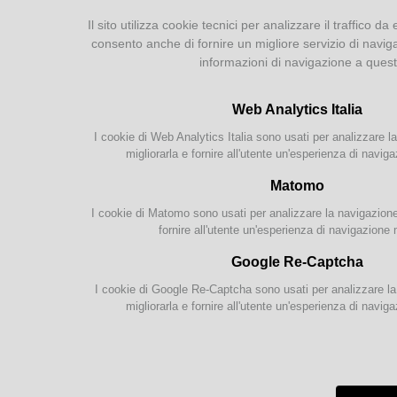
Cataloghi
Il sito utilizza cookie tecnici per analizzare il traffico da 
Anim
consento anche di fornire un migliore servizio di navig
La Ta
Catalogo parmense
promos
informazioni di navigazione a ques
Catac
Altri cataloghi della Civica
partec
Bibliografie
4 stor
Web Analytics Italia
ragazz
I cookie di Web Analytics Italia sono usati per analizzare la
Attività
migliorarla e fornire all'utente un'esperienza di naviga
Proposte per le scuole
Matomo
Gruppi di lettura
I cookie di Matomo sono usati per analizzare la navigazione s
Parma Letteraria
fornire all'utente un'esperienza di navigazione 
Google Re-Captcha
I cookie di Google Re-Captcha sono usati per analizzare la 
Biblioteca Civica - V.lo Santa Maria 5, 43125 Parma
migliorarla e fornire all'utente un'esperienza di naviga