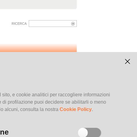
RICERCA
Archivio degli eventi
Tag
fumetti
Catalogo dei fumetti della Biblioteca
 sito, e cookie analitici per raccogliere informazioni
Civica
kie di profilazione puoi decidere se abilitarli o meno
lo alcuni, consulta la nostra
Cookie Policy
.
Fumetti e graphic novel posseduti
one
dalle Biblioteche Civiche