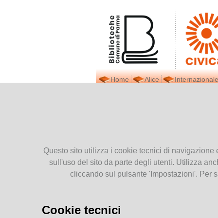
Home
Alice
Internazionale
Biblioteca Civica
Ti tro
Presentiamoci
Dove siamo
Contatti
Questo sito utilizza i cookie tecnici di navigazione 
Orari
sull'uso del sito da parte degli utenti. Utilizza anc
Prestito interbibliotecario
cliccando sul pulsante 'Impostazioni'. Per s
Facebook
Newsletter
Pubblicazioni
Cookie tecnici
c