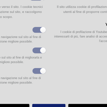
e verso il sito. I cookie tecnici
Il sito utilizza cookie di profilaz
e 012
, a cura di
Michele Corsello e Alberto Padovani
, Parma, 2012
azione sul sito, e raccolgono
utenti al fine di proporre cont
na dell’Orso, spazio multimediale per adolescenti della Biblioteca Civica di Pa
so nell’ottobre del 2011 un Workshop tenuto presso l’Istituto Toschi dal fumettista
to scopo.
chio. L’iniziativa ha avuto un buon esito e ci ha confortato nell’idea di chie
ipanti la creazione di alcune strisce originali. Il risultato è una pubblicazione che 
ie a fumetti disegnate e scritte, oltre che dagli studenti del Toschi anche da un g
e del Liceo Sanvitale e del Liceo Bertolucci
I cookie di profilazione di Youtub
interessarti di più, fare analisi di acc
 navigazione sul sito al fine di
l'acce
zione migliore possibile.
ul sito al fine di migliorarla e
migliore possibile.
navigazione sul sito al fine di
 (PR)
zione migliore possibile.