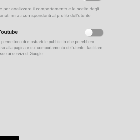
dell'Ospedale Vecchio.
ione per analizzare il comportamento e le scelte degli
enuti mirati corrispondenti al profilo dell'utente
rma, ha
 Onofrio
Altri Tag
dere ai
contiene
scuole superiori
Youtube
ruppo di
e permettono di mostrarti le pubblicità che potrebbero
esso alla pagina e sul comportamento dell'utente, facilitare
sso ai servizi di Google.
Credits
Privacy