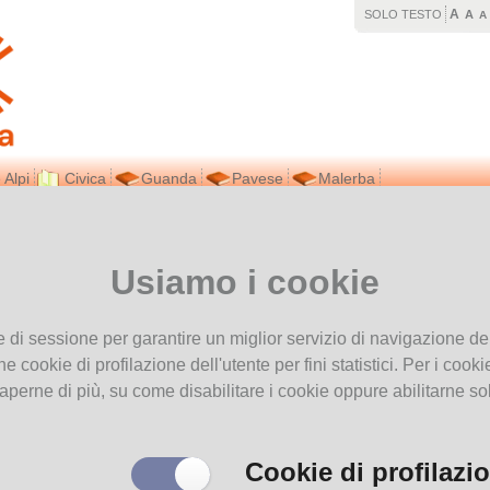
A
SOLO TESTO
A
A
 Alpi
Civica
Guanda
Pavese
Malerba
vi in
Home page
Anime 012
Da
aNobii
Usiamo i cookie
Anime 012
Recensioni
Autore
Voto
e di sessione per garantire un miglior servizio di navigazione del
Nel nostro scaffale
he cookie di profilazione dell'utente per fini statistici. Per i coo
Da
OPAC
aperne di più, su come disabilitare i cookie oppure abilitarne so
Cookie di profilazi
ommenta