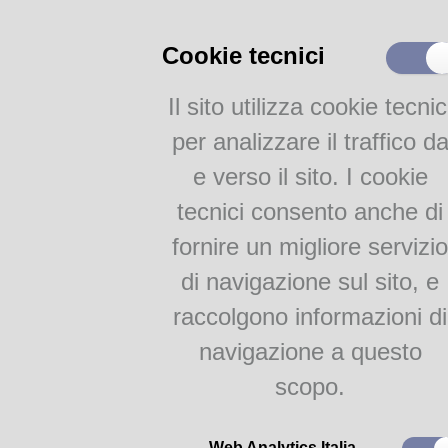
Cataloghi
Cookie tecnici
Catalogo parmense
Altri cataloghi della Civica
Il sito utilizza cookie tecnic
Bibliografie
per analizzare il traffico d
Attività
e verso il sito. I cookie
Proposte per le scuole
tecnici consento anche di
Gruppi di lettura
fornire un migliore servizio
Parma Letteraria
di navigazione sul sito, e
raccolgono informazioni di
2 Giugno festa della Repu
navigazione a questo
scopo.
I periodici parmensi che hanno cara
nel primissimo dopoguerra, e l'alb
non solo) che si possono trovare 
per saperne di più, e un disegno 
Web Analytics Italia