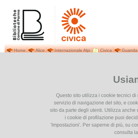
Home
Alice
Internazionale Alpi
Civica
Guanda
Biblioteca Civica
Ti trovi in
Home page
Biblioteca Bales
Presentiamoci
Usia
Dove siamo
Biblioteca Balestrazzi
Contatti
Questo sito utilizza i cookie tecnici d
Orari
servizio di navigazione del sito, e cook
Prestito interbibliotecario
sito da parte degli utenti. Utilizza anche c
Facebook
i cookie di profilazione puoi deci
Newsletter
'Impostazioni'. Per saperne di più, su co
Pubblicazioni
consulta l