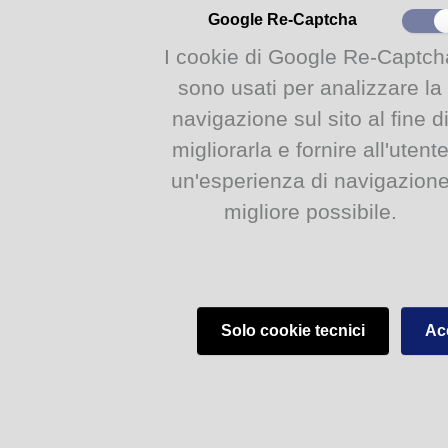
Google Re-Captcha
Collane editoriali della Biblioteca
I cookie di Google Re-Captch
sono usati per analizzare la
Le Carte d'Archivio
navigazione sul sito al fine d
migliorarla e fornire all'utent
un'esperienza di navigazion
migliore possibile.
Le Carte d'Archivio
Biblioteca Civica - V.lo Santa Maria 5, 43125 Parma (PR)
Solo cookie tecnici
Acc