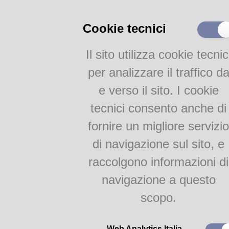
Cataloghi
Cookie tecnici
Catalogo parmense
Altri cataloghi della Civica
Il sito utilizza cookie tecnic
Bibliografie
per analizzare il traffico d
Le origini
Attività
Nasce nella seconda metà degl
e verso il sito. I cookie
poi dell’Istituto Gramsci. A cr
Proposte per le scuole
tecnici consento anche di
autore in questi
Gruppi di lettura
cataloghi:
http://www.internetc
fornire un migliore servizio
Parma Letteraria
Salsi intitola la Biblioteca a 
della storia del movimento ope
di navigazione sul sito, e
passa alla gestione del Comun
raccolgono informazioni di
patrimonio e la rende totalmente
prestito a domicilio
navigazione a questo
Cronologia 1975-2014
scopo.
1975
– Dante Salsi crea la bi
passione per la lettura e e ac
segretario del PCI parmense, 
Web Analytics Italia