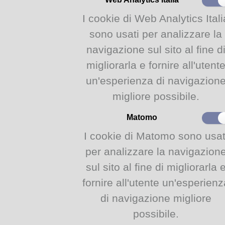
trasloco della federazione d
Nasce così il primo nucleo d
I cookie di Web Analytics Itali
3000 volumi catalogati per a
sono usati per analizzare la
periodici. Nel 1977, in V.lo de
pubblico
di studiosi in am
navigazione sul sito al fine d
documentare la storia del 
migliorarla e fornire all'utent
arricchendo con diverse dona
un'esperienza di navigazion
negli anni '80 nel sistema r
convenzione con la Reg
migliore possibile.
L'automazione entra in Bales
omonima e al bollettino quad
Matomo
“Documentazione e Presenta
Massimo Salsi.
I cookie di Matomo sono usat
1995
–
A seguito della premat
per analizzare la navigazion
“U. Balestrazzi” passa, attra
sul sito al fine di migliorarla 
Parma, che la riapre al pubbli
quello di gestire e valorizz
fornire all'utente un'esperienz
iniziale potenziando la catal
di navigazione migliore
presente nel catalogo on-line, 
provvedendo ai primi acquisti 
possibile.
S’introduce il servizio di
prest