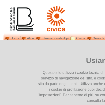
Home
Alice
Internazionale Alpi
Civica
Guanda
Biblioteca Civica
Ti trovi in
Home page
Bibliot
Presentiamoci
Usia
Dove siamo
Biblioteca U.Balestrazzi
Contatti
Questo sito utilizza i cookie tecnici d
Orari
servizio di navigazione del sito, e cook
Prestito interbibliotecario
sito da parte degli utenti. Utilizza anche c
Facebook
i cookie di profilazione puoi deci
Newsletter
'Impostazioni'. Per saperne di più, su co
Pubblicazioni
consulta l