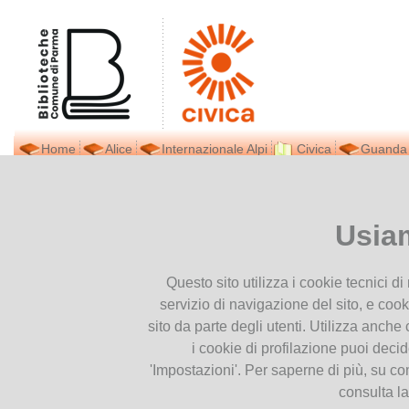
Home
Alice
Internazionale Alpi
Civica
Guanda
Biblioteca Civica
Ti trovi in
Home page
Gialli e
Presentiamoci
Usia
Dove siamo
Gialli e thriller italiani pubbl
Contatti
Questo sito utilizza i cookie tecnici d
Orari
servizio di navigazione del sito, e cook
Prestito interbibliotecario
sito da parte degli utenti. Utilizza anche c
Facebook
i cookie di profilazione puoi deci
Newsletter
'Impostazioni'. Per saperne di più, su co
Pubblicazioni
consulta l