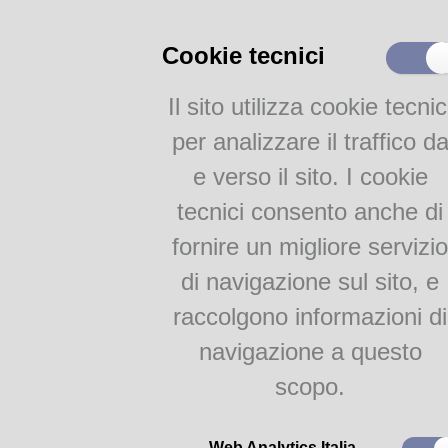
Direttamente su SebinaYou i gial
Cataloghi
disponibili in Biblioteca Civica
Cookie tecnici
Catalogo parmense
links:
Altri cataloghi della Civica
Il sito utilizza cookie tecnic
Gialli e thriller italiani 2015
Bibliografie
Gialli e thriller italiani del 2015
per analizzare il traffico d
Attività
e verso il sito. I cookie
Proposte per le scuole
tecnici consento anche di
Gruppi di lettura
fornire un migliore servizio
Parma Letteraria
di navigazione sul sito, e
raccolgono informazioni di
navigazione a questo
scopo.
Biblioteca Civica - V.lo Santa Maria 5, 43125 Parma (PR)
Web Analytics Italia