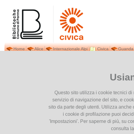
Home
Alice
Internazionale Alpi
Civica
Guanda
Biblioteca Civica
Ti trovi in
Home page
LA FR
Presentiamoci
Usia
Dove siamo
LA FRECCIA AZZU
Contatti
21
Questo sito utilizza i cookie tecnici d
Orari
Dic
servizio di navigazione del sito, e cook
Prestito interbibliotecario
2024
sito da parte degli utenti. Utilizza anche c
Facebook
i cookie di profilazione puoi deci
Newsletter
'Impostazioni'. Per saperne di più, su co
Pubblicazioni
consulta l