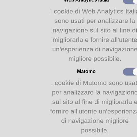
I cookie di Web Analytics Itali
Per bambini dai
4
agli
8
anni.
sono usati per analizzare la
navigazione sul sito al fine d
Iscrizione tramite
WebApp
a p
migliorarla e fornire all'utent
Si ricorda che è necessaria
es
e
non
dell'adulto accompagnat
un'esperienza di navigazion
Per questioni di spazio sarà p
migliore possibile.
accompagnatore per minore.
Matomo
Iniziativa inserita all'interno
I cookie di Matomo sono usat
del Comune di Parma.
per analizzare la navigazion
info:
sul sito al fine di migliorarla 
Civica Junior, Vicolo San
fornire all'utente un'esperienz
tel. 0521.031011
di navigazione migliore
mail: civicajunior@comun
Ingresso su prenotazione
possibile.