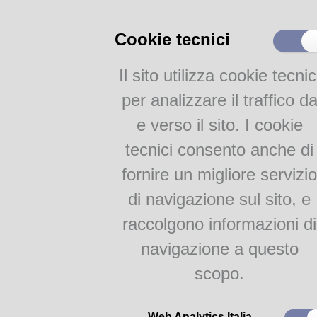
Cataloghi
Cookie tecnici
Catalogo parmense
Altri cataloghi della Civica
Il sito utilizza cookie tecnic
Bibliografie
per analizzare il traffico d
Attività
e verso il sito. I cookie
Proposte per le scuole
tecnici consento anche di
Gruppi di lettura
fornire un migliore servizio
Parma Letteraria
di navigazione sul sito, e
raccolgono informazioni di
Da un classico di
Gianni Roda
giocattoli che, aiutandosi a vi
navigazione a questo
una Befana avida e affarista. 
scopo.
imprevisti.
Un racconto sincero e vivace
narrato e animato dalla bravi
Web Analytics Italia