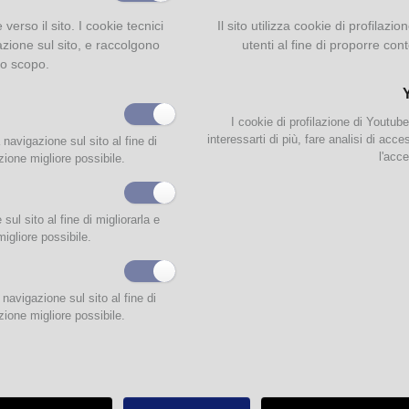
e verso il sito. I cookie tecnici
Il sito utilizza cookie di profilaz
azione sul sito, e raccolgono
utenti al fine di proporre cont
to scopo.
I cookie di profilazione di Youtub
interessarti di più, fare analisi di acc
 navigazione sul sito al fine di
l'acce
zione migliore possibile.
ul sito al fine di migliorarla e
migliore possibile.
dì 23 dicembre
, ore 16, quarto appuntamento della rassegna
Racconti di Natale
.
navigazione sul sito al fine di
puntamento prenatalizio per bambini e bambine: dopo una lettura a tema, ci lasc
zione migliore possibile.
re per scrivere e decorare una lettera speciale da inviare al Polo Nord, con doman
ità e desideri da condividere con Babbo Natale.
a e laboratorio creativo a cura delle
bibliotecarie
ai
4 ai 7 anni
o gratuito con prenotazione obbligatoria
alla pagina
prenotaeventi.comune.parma.