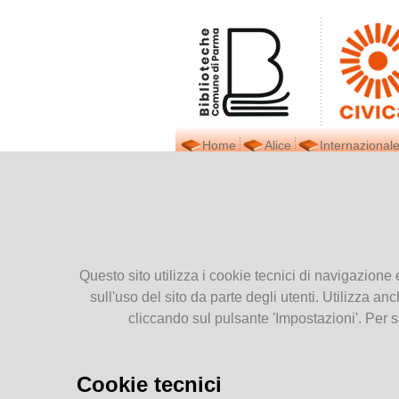
Home
Alice
Internazionale
Biblioteca Civica
Ti tro
Presentiamoci
Dove siamo
2
Contatti
Questo sito utilizza i cookie tecnici di navigazione 
Orari
Dic
sull'uso del sito da parte degli utenti. Utilizza anc
Prestito interbibliotecario
2025
cliccando sul pulsante 'Impostazioni'. Per s
Facebook
Newsletter
Pubblicazioni
Cookie tecnici