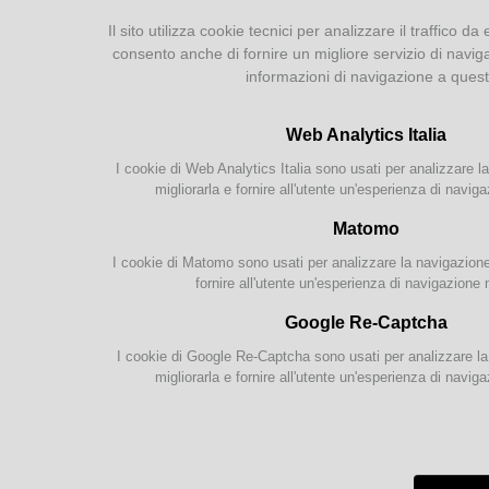
Cataloghi
Il sito utilizza cookie tecnici per analizzare il traffico da 
consento anche di fornire un migliore servizio di navig
Catalogo parmense
informazioni di navigazione a ques
Altri cataloghi della Civica
Bibliografie
Web Analytics Italia
I cookie di Web Analytics Italia sono usati per analizzare la
Attività
migliorarla e fornire all'utente un'esperienza di naviga
Proposte per le scuole
Matomo
Gruppi di lettura
I cookie di Matomo sono usati per analizzare la navigazione s
Parma Letteraria
fornire all'utente un'esperienza di navigazione 
Google Re-Captcha
Marte
I cookie di Google Re-Captcha sono usati per analizzare la 
Un ap
migliorarla e fornire all'utente un'esperienza di naviga
ispira
curios
Lettur
Età: d
Event