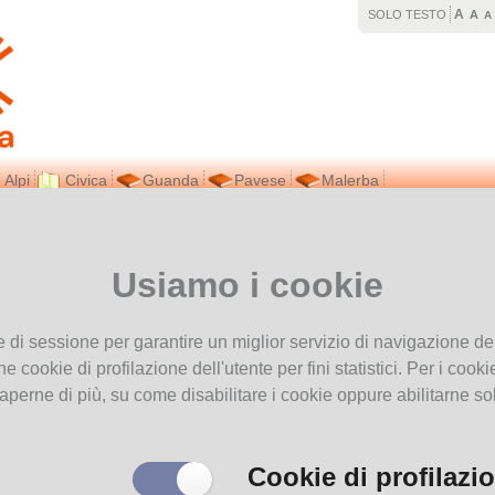
A
SOLO TESTO
A
A
 Alpi
Civica
Guanda
Pavese
Malerba
vi in
Home page
Lettere a Babbo Natale
Usiamo i cookie
Lettere a Babbo Natale
3
e di sessione per garantire un miglior servizio di navigazione del
he cookie di profilazione dell'utente per fini statistici. Per i coo
aperne di più, su come disabilitare i cookie oppure abilitarne so
Cookie di profilazi