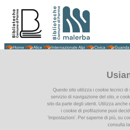
Home
Alice
Internazionale Alpi
Civica
Guanda
Biblioteca Malerba
Ti trovi in
Home page
Alta ma
Presentiamoci
Usia
Dove siamo
Alta marea, un mare di pagin
Contatti
Questo sito utilizza i cookie tecnici d
Orari
servizio di navigazione del sito, e cook
Prestito intersistemico
sito da parte degli utenti. Utilizza anche c
i cookie di profilazione puoi deci
Cataloghi
'Impostazioni'. Per saperne di più, su co
consulta l
Catalogo parmense