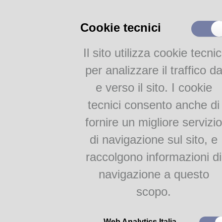
Quotidiani, riviste e periodici
Bibliografie e Liste di Lettura
Cookie tecnici
Bollettini delle novità
Il sito utilizza cookie tecnic
Attività
per analizzare il traffico d
Proposte per le scuole
e verso il sito. I cookie
tecnici consento anche di
fornire un migliore servizio
Per affrontare al meglio quest
di navigazione sul sito, e
proprio la nostra lista di lettur
pagine
.
raccolgono informazioni di
Vi ritroverete all'interno di u
vera e propria oasi di carta acc
navigazione a questo
Combattete il caldo affidandovi 
scopo.
trasporterà dove vorrete: fra gh
nordico, fra le vette ventose d
ombrosi di una vecchia storia 
Web Analytics Italia