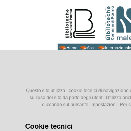
Home
Alice
Internazionale
Biblioteca Malerba
Ti tro
Presentiamoci
Dove siamo
9
Contatti
Questo sito utilizza i cookie tecnici di navigazione 
Orari
Lug
sull'uso del sito da parte degli utenti. Utilizza anc
Prestito intersistemico
2026
cliccando sul pulsante 'Impostazioni'. Per s
Cataloghi
Cookie tecnici
Catalogo parmense