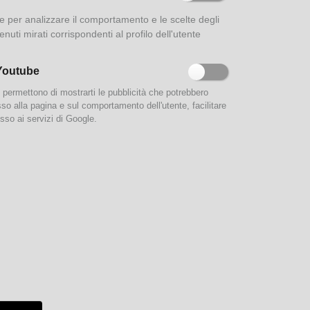
ione per analizzare il comportamento e le scelte degli
enuti mirati corrispondenti al profilo dell'utente
Youtube
e permettono di mostrarti le pubblicità che potrebbero
esso alla pagina e sul comportamento dell'utente, facilitare
sso ai servizi di Google.
e 20:30
alle
cover,
iare a