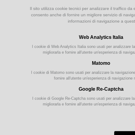
Quotidiani, riviste e periodici
Il sito utilizza cookie tecnici per analizzare il traffico da 
Bibliografie e Liste di Lettura
consento anche di fornire un migliore servizio di navig
Bollettini delle novità
informazioni di navigazione a ques
Attività
Web Analytics Italia
Proposte per le scuole
I cookie di Web Analytics Italia sono usati per analizzare la
migliorarla e fornire all'utente un'esperienza di naviga
Matomo
I cookie di Matomo sono usati per analizzare la navigazione s
fornire all'utente un'esperienza di navigazione 
Google Re-Captcha
Nell'
conce
I cookie di Google Re-Captcha sono usati per analizzare la 
In ape
migliorarla e fornire all'utente un'esperienza di naviga
Ingre
In oc
alle 2
I Mus
prese 
predil