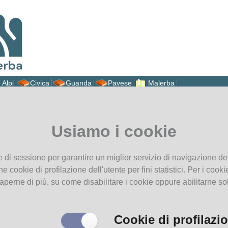
 Alpi
Civica
Guanda
Pavese
Malerba
vi in
Home page
Concerto Musicanti di Grema
Usiamo i cookie
Concerto Musicanti di Grema
Evento di:
Estate in Malerba 2026
e di sessione per garantire un miglior servizio di navigazione del
he cookie di profilazione dell'utente per fini statistici. Per i coo
aperne di più, su come disabilitare i cookie oppure abilitarne so
Cookie di profilazi