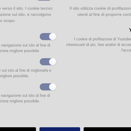
e verso il sito. I cookie tecnici
Il sito utilizza cookie di profilaz
azione sul sito, e raccolgono
utenti al fine di proporre cont
to scopo.
I cookie di profilazione di Youtub
interessarti di più, fare analisi di acc
 navigazione sul sito al fine di
l'acce
zione migliore possibile.
ul sito al fine di migliorarla e
migliore possibile.
ambito della rassegna
Estate in Malerba
,
giovedì 09 luglio
alle
ore
21:30
si terrà il
rto dei
Musicanti di Grema
.
navigazione sul sito al fine di
rtura della serata il
dj set di Trazeroeuno
.
zione migliore possibile.
sso libero fino ad esaurimento posti disponibili
.
casione del concerto, la biblioteca Malerba resterà eccezionalmente aperta dall
3:30
.
icanti di Grema
nascono nel 2005 a Parma, dall'idea e l'amicizia di quattro ragazzi 
con gli anni del liceo. Come la maggior parte delle giovani band iniziano facendo 
igendo però i tormentoni estivi ai classici della musica rock. Presto decidono di iniz