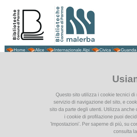
Home
Alice
Internazionale Alpi
Civica
Guanda
Biblioteca Malerba
Ti trovi in
Home page
I 100 mi
New York Times
Presentiamoci
Usia
Dove siamo
Contatti
I 100 migliori libri degli ul
Questo sito utilizza i cookie tecnici d
Orari
servizio di navigazione del sito, e cook
Prestito intersistemico
sito da parte degli utenti. Utilizza anche c
i cookie di profilazione puoi deci
Cataloghi
'Impostazioni'. Per saperne di più, su co
consulta l
Catalogo parmense