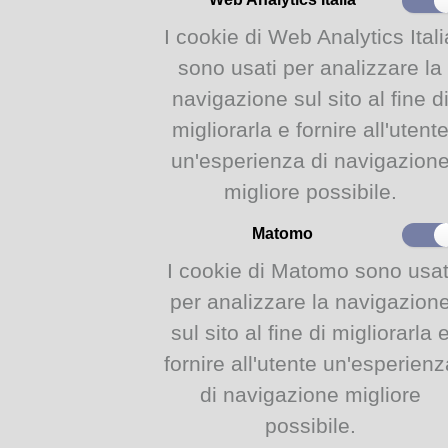
più avvincenti degli ultimi vent
I cookie di Web Analytics Itali
riscoprire le opere che hanno s
Il primo posto della classific
sono usati per analizzare la
con
L'amica geniale.
navigazione sul sito al fine d
Di seguito vi proponiamo una s
cento libri del XXI secolo
migliorarla e fornire all'utent
un'esperienza di navigazion
migliore possibile.
Istituzione biblioteche Biblioteca Malerba - Via Mafalda di Savoia 15/A, 43124 Parma (PR)
Matomo
I cookie di Matomo sono usat
per analizzare la navigazion
sul sito al fine di migliorarla 
fornire all'utente un'esperienz
di navigazione migliore
possibile.