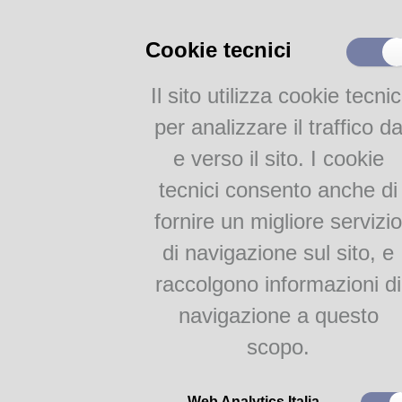
Quotidiani, riviste e periodici
Bibliografie e Liste di Lettura
Cookie tecnici
Bollettini delle novità
Il sito utilizza cookie tecnic
Attività
per analizzare il traffico d
Proposte per le scuole
e verso il sito. I cookie
tecnici consento anche di
fornire un migliore servizio
di navigazione sul sito, e
Il quotidiano americano
The N
raccolgono informazioni di
cento migliori libri degli ultimi
newyorkese ha assegnato a 503 e
navigazione a questo
letterari. Una squadra che com
mondiale come Stephen King,
scopo.
altri. Questi cento libri non s
alle tensioni, alle gioie e dei 
del New York Times delinea un p
Web Analytics Italia