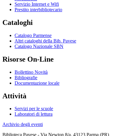
Servizio Internet e Wifi
Prestito interbibliotecario
Cataloghi
Catalogo Parmense
Altri cataloghi della Bib. Pavese
Catalogo Nazionale SBN
Risorse On-Line
Bollettino Novità
Bibliografie
Documentazione locale
Attività
Servizi per le scuole
Laboratori di lettura
Archivio degli eventi
Biblioteca Pavese - Via Newton 8/a, 43123 Parma (PR)