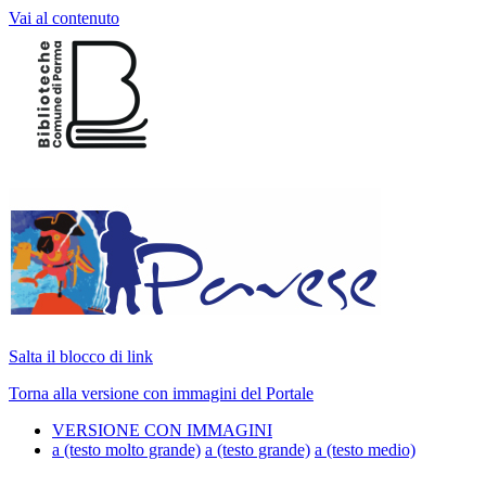
Vai al contenuto
Salta il blocco di link
Torna alla versione con immagini del Portale
VERSIONE CON IMMAGINI
a
(testo molto grande)
a
(testo grande)
a
(testo medio)