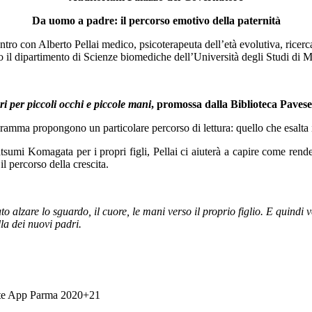
Da uomo a padre: il percorso emotivo della paternità
ntro con Alberto Pellai medico, psicoterapeuta dell’età evolutiva, ricerc
o il dipartimento di Scienze biomediche dell’Università degli Studi di M
r piccoli occhi e piccole mani
, promossa dalla Biblioteca Pave
ogramma propongono un particolare percorso di lettura: quello che esalta 
umi Komagata per i propri figli, Pellai ci aiuterà a capire come render
l percorso della crescita.
o alzare lo sguardo, il cuore, le mani verso il proprio figlio. E quindi
la dei nuovi padri.
amite App Parma 2020+21