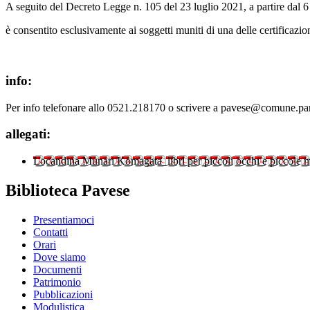
A seguito del Decreto Legge n. 105 del 23 luglio 2021, a partire dal 6 a
è consentito esclusivamente ai soggetti muniti di una delle certificaz
info:
Per info telefonare allo 0521.218170 o scrivere a pavese@comune.pa
allegati:
Locandina Munari Komagata_libri per piccoli occhi e piccole 
Biblioteca Pavese
Presentiamoci
Contatti
Orari
Dove siamo
Documenti
Patrimonio
Pubblicazioni
Modulistica