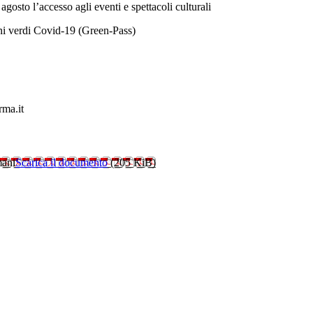
gosto l’accesso agli eventi e spettacoli culturali
ioni verdi Covid-19 (Green-Pass)
rma.it
mani
Scarica il documento
(205 KiB)