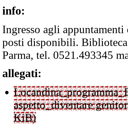
info:
Ingresso agli appuntamenti 
posti disponibili. Bibliote
Parma, tel. 0521.493345 m
allegati:
Locandina_programma_E'd
aspetto_diventare genitor
KiB)