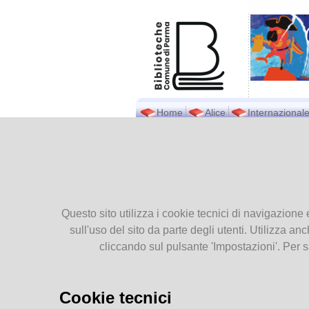
Home
Alice
Internazionale
Biblioteca Pavese
Ti tro
Presentiamoci
Contatti
Gall
Orari
Questo sito utilizza i cookie tecnici di navigazione 
Dove siamo
sull'uso del sito da parte degli utenti. Utilizza anc
Documenti
cliccando sul pulsante 'Impostazioni'. Per s
Patrimonio
Pubblicazioni
Modulistica
Cookie tecnici
Servizio Internet e Wifi