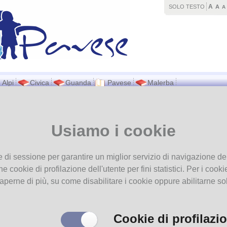
A
SOLO TESTO
A
A
 Alpi
Civica
Guanda
Pavese
Malerba
vi in
Home page
Galleria fotografica
Usiamo i cookie
eria fotografica
e di sessione per garantire un miglior servizio di navigazione del
he cookie di profilazione dell'utente per fini statistici. Per i coo
aperne di più, su come disabilitare i cookie oppure abilitarne so
Cookie di profilazi