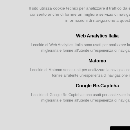
Prestito interbibliotecario
Il sito utilizza cookie tecnici per analizzare il traffico da 
consento anche di fornire un migliore servizio di navig
Cataloghi
informazioni di navigazione a ques
Catalogo Parmense
Web Analytics Italia
Altri cataloghi della Bib.
Pavese
I cookie di Web Analytics Italia sono usati per analizzare la
migliorarla e fornire all'utente un'esperienza di naviga
Catalogo Nazionale SBN
Matomo
Risorse On-Line
I cookie di Matomo sono usati per analizzare la navigazione s
In qu
fornire all'utente un'esperienza di navigazione 
labora
Bollettino Novità
Clicca
Bibliografie
Google Re-Captcha
Biblio
Documentazione locale
I cookie di Google Re-Captcha sono usati per analizzare la 
migliorarla e fornire all'utente un'esperienza di naviga
Attività
info:
Servizi per le scuole
Laboratori di lettura