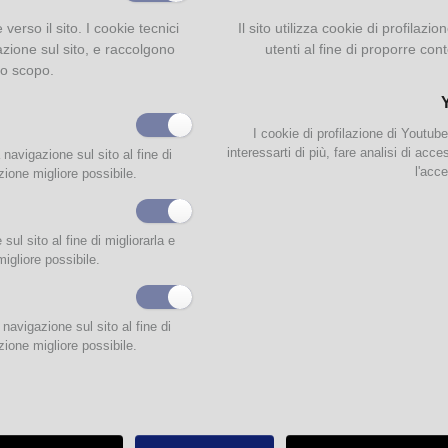
e verso il sito. I cookie tecnici
Il sito utilizza cookie di profilaz
azione sul sito, e raccolgono
utenti al fine di proporre cont
to scopo.
I cookie di profilazione di Youtub
interessarti di più, fare analisi di acc
 navigazione sul sito al fine di
l'acce
zione migliore possibile.
ul sito al fine di migliorarla e
esta sezione sono state raccolte alcune fotografie scattate in occasione di at
migliore possibile.
tori didattici e feste realizzate alla biblioteca Pavese.
ndo sul link in fondo alla pagina potrete vedere alcuni tra i momenti più belli dell
teca!
navigazione sul sito al fine di
zione migliore possibile.
Biblioteca C. Pavese
Via Newton 8/A - 43123 Parma
tel. 0521.493345