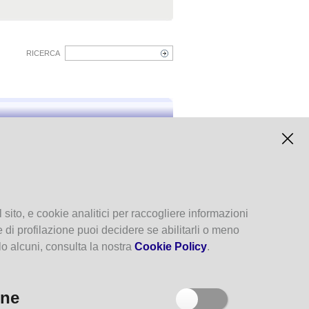
RICERCA
Archivio degli eventi
 sito, e cookie analitici per raccogliere informazioni
kie di profilazione puoi decidere se abilitarli o meno
lo alcuni, consulta la nostra
Cookie Policy
.
one