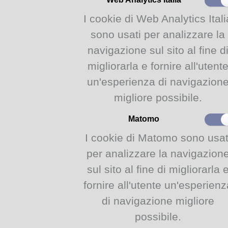
Le storie e le favole sono pie
I cookie di Web Analytics Itali
Orchi, lupi, streghe, animal
spesso tanta, tantissima fam
sono usati per analizzare la
diete disgustose, spuntini a 
navigazione sul sito al fine d
si riempiono dalle quali è m
migliorarla e fornire all'utent
mangio
per arrivare a
La cen
sarà meglio (non) arrivare c
un'esperienza di navigazion
migliore possibile.
Incontro gratuito su preno
accompagnati
: è necessari
Matomo
partecipa.
I cookie di Matomo sono usat
Le prenotazioni
si aprirann
per analizzare la navigazion
sezione LABORATORI dell
sul sito al fine di migliorarla 
fornire all'utente un'esperienz
https://www.comune.parma.i
di navigazione migliore
*Ogni prenotazione ha un co
possibile.
confermato singolarmente ent