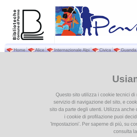
Home
Alice
Internazionale Alpi
Civica
Guanda
Biblioteca Pavese
Ti trovi in
Home page
Scorpa
Presentiamoci
Usia
Contatti
Scorpacciate
Orari
22
Questo sito utilizza i cookie tecnici d
Dove siamo
Giu
servizio di navigazione del sito, e cook
Documenti
2025
sito da parte degli utenti. Utilizza anche c
Patrimonio
i cookie di profilazione puoi deci
Pubblicazioni
'Impostazioni'. Per saperne di più, su co
Modulistica
consulta l
Servizio Internet e Wifi