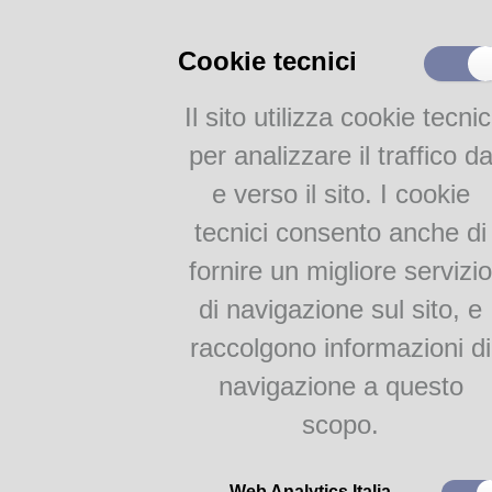
Prestito interbibliotecario
Cookie tecnici
Cataloghi
Il sito utilizza cookie tecnic
Catalogo Parmense
Altri cataloghi della Bib.
per analizzare il traffico d
Pavese
e verso il sito. I cookie
Catalogo Nazionale SBN
tecnici consento anche di
Risorse On-Line
fornire un migliore servizio
Bollettino Novità
di navigazione sul sito, e
Bibliografie
raccolgono informazioni di
Domenica 22
Documentazione locale
in Bi
navigazione a questo
Attività
S
scopo.
a cura 
Servizi per le scuole
Laboratori di lettura
Web Analytics Italia