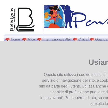
Home
Alice
Internazionale Alpi
Civica
Guanda
Biblioteca Pavese
Ti trovi in
Home page
Una sin
Presentiamoci
Usia
Contatti
Una sinfonia da malfat
Orari
6
Questo sito utilizza i cookie tecnici d
Dove siamo
Apr
servizio di navigazione del sito, e cook
Documenti
2025
sito da parte degli utenti. Utilizza anche c
Patrimonio
i cookie di profilazione puoi deci
Pubblicazioni
'Impostazioni'. Per saperne di più, su co
Modulistica
consulta l
Servizio Internet e Wifi