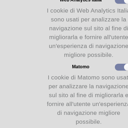
I cinque malfatti sono un po'
I cookie di Web Analytics Itali
due, un altro è tutto molle, u
Sbagliato dalla testa ai pied
sono usati per analizzare la
loro modo.
navigazione sul sito al fine d
Ispirato al meraviglioso albo 
migliorarla e fornire all'utent
Alemagna (Topipittori), quest
un'esperienza di navigazion
piccini a giocare con la mus
migliore possibile.
scoprire che non c’è una mus
che ti fa sentire libero di div
Matomo
imperfetto, ma perfettamente 
I cookie di Matomo sono usat
per analizzare la navigazion
Incontro gratuito su prenot
accompagnati
: è necessari
sul sito al fine di migliorarla 
partecipa.
fornire all'utente un'esperienz
Le prenotazioni
si aprirann
di navigazione migliore
sezione LABORATORI dell
possibile.
https://www.comune.parma.i