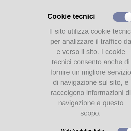
Prestito interbibliotecario
Cookie tecnici
Cataloghi
Il sito utilizza cookie tecnic
Catalogo Parmense
Altri cataloghi della Bib.
per analizzare il traffico d
Pavese
e verso il sito. I cookie
Catalogo Nazionale SBN
tecnici consento anche di
Risorse On-Line
fornire un migliore servizio
Bollettino Novità
di navigazione sul sito, e
Bibliografie
raccolgono informazioni di
Documentazione locale
Domenica 6
in Bi
navigazione a questo
Attività
Una si
scopo.
a cura del
Servizi per le scuole
Laboratori di lettura
Web Analytics Italia