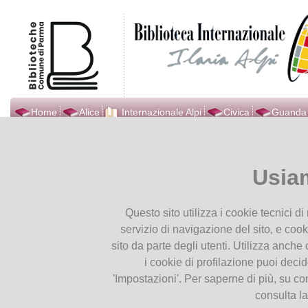
Home
Alice
Internazionale Alpi
Civica
Guanda
Biblioteca Internazionale
Ti trovi in
Home page
Multi
Ilaria Alpi
Multimedia
Usia
Presentiamoci
25/03/2019
Orari
Venticinque anni senza 
Questo sito utilizza i cookie tecnici d
Contatti
servizio di navigazione del sito, e cook
Dove Siamo
sito da parte degli utenti. Utilizza anche c
Seguici su Facebook
i cookie di profilazione puoi deci
Seguici su YouTube
'Impostazioni'. Per saperne di più, su co
consulta l
Servizi