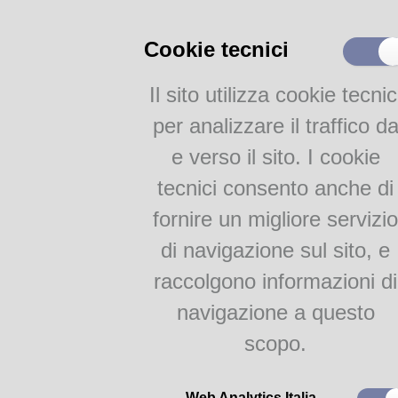
Catalogo on-line
Cookie tecnici
Collezione
Iscrizione e Prestito
Il sito utilizza cookie tecnic
Internet e WiFi
Servizi per disabili
per analizzare il traffico d
Servizi interculturali
e verso il sito. I cookie
Newsletter
tecnici consento anche di
Attività
fornire un migliore servizio
Lingue e culture
di navigazione sul sito, e
Internazionale
raccolgono informazioni di
Gruppi di Lettura
navigazione a questo
Bambini & Ragazzi
scopo.
Proposte per le scuole
Web Analytics Italia