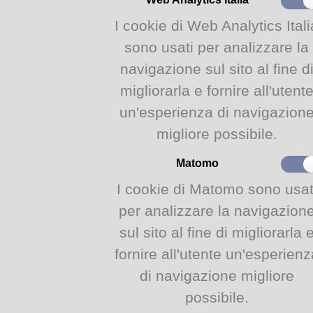
lasciato in dono per 
Dic
I cookie di Web Analytics Itali
2023
sono usati per analizzare la
ADOLESCENTI IN 
navigazione sul sito al fine d
NONLUOGO
1
Venerdì 1 dicembre al
migliorarla e fornire all'utent
presso la Biblioteca 
Dic
appuntamento della 
un'esperienza di navigazion
2023
dal Servizio Bibliot
Parma "Adolescenti e 
migliore possibile.
L'appuntamento è con
Tosolini e la classe 2 
Parma.
Matomo
I cookie di Matomo sono usat
ADOLESCENTI IN R
DELL'ADOLESCENT
24
per analizzare la navigazion
ESTESA
Venerdì 24 novembre a
sul sito al fine di migliorarla 
Nov
il secondo appuntam
2023
organizzata dal Servi
fornire all'utente un'esperienz
Comune di Parma sul
Media digitali. Press
di navigazione migliore
si terrà l'incontro "F
dell'adolescente nell
possibile.
di Francesco Lav