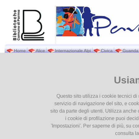
Home
Alice
Internazionale Alpi
Civica
Guanda
Biblioteca Pavese
Ti trovi in
Home page
Archivio Event
Archivio Eventi
Presentiamoci
Usia
Contatti
Dal
Al
Orari
2021
2022
2023
2024
2025
2026
Questo sito utilizza i cookie tecnici d
Dove siamo
servizio di navigazione del sito, e cook
Documenti
IL LIBRO INTRECCI
sito da parte degli utenti. Utilizza anche c
Giovedì 21 dicembre 
Patrimonio
21
Pavese alle ore 16.45 
i cookie di profilazione puoi deci
Pubblicazioni
"Il libro Intrecciafiab
'Impostazioni'. Per saperne di più, su co
Dic
disegno e stampa cu
Modulistica
2023
Monachesi e Giuseppe
consulta l
Servizio Internet e Wifi
per bambini a partire