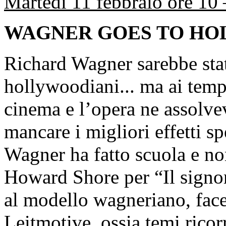
Martedì 11 febbraio ore 10
WAGNER GOES TO H
Richard Wagner sarebbe stat
hollywoodiani... ma ai temp
cinema e l’opera ne assolvev
mancare i migliori effetti s
Wagner ha fatto scuola e no
Howard Shore per “Il signore
al modello wagneriano, face
Leitmotive, ossia temi ricorr