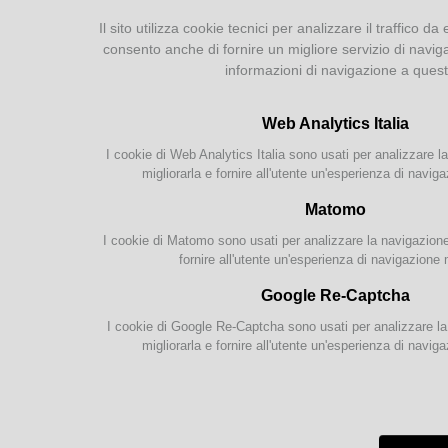
Prestito e Document Delivery
Scari
Il sito utilizza cookie tecnici per analizzare il traffico da 
Internet e WiFi
La riv
consento anche di fornire un migliore servizio di navig
l'esig
Guida ai servizi
informazioni di navigazione a ques
recipr
Servizio Bibliotecario
presso
Penitenziario
Raccog
Web Analytics Italia
nuovi 
buone 
I cookie di Web Analytics Italia sono usati per analizzare la
SERVIZI ONLINE
biblio
migliorarla e fornire all'utente un'esperienza di naviga
far se
Catalogo parmense
Sognal
Matomo
i peri
Letture accessibili
profic
I cookie di Matomo sono usati per analizzare la navigazione s
Chiedi al bibliotecario
propri
fornire all'utente un'esperienza di navigazione 
Google Re-Captcha
RISORSE ONLINE
allega
I cookie di Google Re-Captcha sono usati per analizzare la 
So
EmiLib
migliorarla e fornire all'utente un'esperienza di naviga
N
Analecta
N
Sognalibri
N
Documentazione locale
N