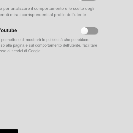
ione per analizzare il comportamento e le scelte degli
re
enuti mirati corrispondenti al profilo dell'utente
za
ioteche
Youtube
ui
 delle
e permettono di mostrarti le pubblicità che potrebbero
esso alla pagina e sul comportamento dell'utente, facilitare
rali a
sso ai servizi di Google.
traverso
e
con i