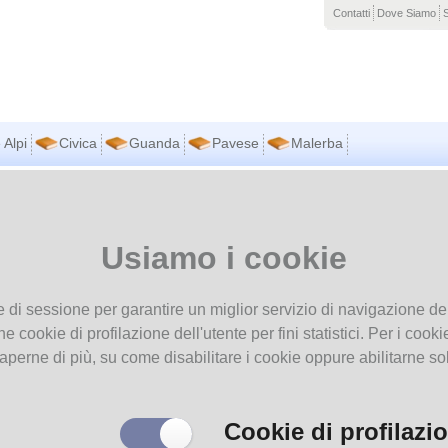
Contatti
Dove Siamo
 Alpi
Civica
Guanda
Pavese
Malerba
vi in
Home page
La rivista delle Biblioteche di Parma e Provincia
Usiamo i cookie
ivista delle Biblioteche di Parma e Provincia
e di sessione per garantire un miglior servizio di navigazione del
he cookie di profilazione dell'utente per fini statistici. Per i coo
aperne di più, su come disabilitare i cookie oppure abilitarne so
Cookie di profilazi