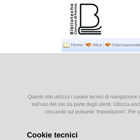
Home
Alice
Internazionale
BIBLIOTECHE
Ti tro
COMUNALI
Presentiamoci
La r
Orari
Contatti
Questo sito utilizza i cookie tecnici di navigazione 
Pubblicazioni
sull'uso del sito da parte degli utenti. Utilizza anc
Regolamenti
cliccando sul pulsante 'Impostazioni'. Per s
SERVIZI
Cookie tecnici
Accesso e iscrizione