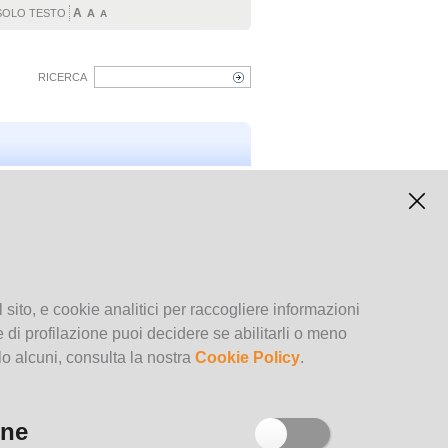
A
SOLO TESTO
A
A
RICERCA
Calendario degli eventi
August
2026
Su
Mo
Tu
We
Th
Fr
Sa
1
2
3
4
5
6
7
8
 sito, e cookie analitici per raccogliere informazioni
9
10
11
12
13
14
15
kie di profilazione puoi decidere se abilitarli o meno
16
17
18
19
20
21
22
lo alcuni, consulta la nostra
Cookie Policy
.
23
24
25
26
27
28
29
30
31
Archivio degli eventi
one