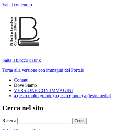
Vai al contenuto
Salta il blocco di link
Torna alla versione con immagini del Portale
Contatti
Dove Siamo
VERSIONE CON IMMAGINI
a
(testo molto grande)
a
(testo grande)
a
(testo medio)
Cerca nel sito
Ricerca