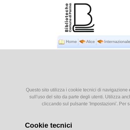
Home
Alice
Internazionale
BIBLIOTECHE
Ti tro
secolo
COMUNALI
Presentiamoci
Orari
Contatti
Questo sito utilizza i cookie tecnici di navigazione 
Pubblicazioni
sull'uso del sito da parte degli utenti. Utilizza anc
Regolamenti
cliccando sul pulsante 'Impostazioni'. Per s
SERVIZI
co
Cookie tecnici
Accesso e iscrizione