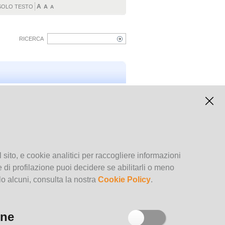
A
SOLO TESTO
A
A
RICERCA
Calendario degli eventi
 nuovo
August
2026
Su
Mo
Tu
We
Th
Fr
Sa
1
2
3
4
5
6
7
8
 sito, e cookie analitici per raccogliere informazioni
9
10
11
12
13
14
15
kie di profilazione puoi decidere se abilitarli o meno
16
17
18
19
20
21
22
lo alcuni, consulta la nostra
Cookie Policy
.
tà
23
24
25
26
27
28
29
30
31
Archivio degli eventi
one