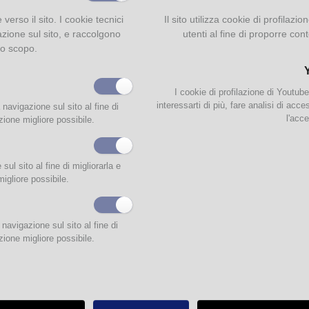
ogo pubblicato in occasione della mostra documentaria "Uno sguardo oltre le mura
e verso il sito. I cookie tecnici
Il sito utilizza cookie di profilaz
dall'età della Sinistra storica al nuovo secolo (1876-1900)", allestita nell'autunno 
azione sul sito, e raccolgono
utenti al fine di proporre cont
 Palazzo Pigorini dall'Istituzione Biblioteche del Comune di Parma.
to scopo.
Collana Immagini e documenti, Bologna - Clueb, 2006
I cookie di profilazione di Youtub
interessarti di più, fare analisi di acc
 navigazione sul sito al fine di
l'acce
zione migliore possibile.
ul sito al fine di migliorarla e
migliore possibile.
navigazione sul sito al fine di
zione migliore possibile.