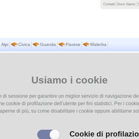
Contatti
Dove Siamo
 Alpi
Civica
Guanda
Pavese
Malerba
vi in
Home page
Uno sguardo oltre le mura. Parma dall'età della Sinistra storica al
 (1876-1900)
Da
aNobii
Usiamo i cookie
Uno sguardo oltre le mura.
Recensioni
Parma dall'età della Sinistra
Voto
storica al nuovo secolo (1876-
e di sessione per garantire un miglior servizio di navigazione del
Nel nostro scaffale
1900)
he cookie di profilazione dell'utente per fini statistici. Per i coo
Autore
Da
OPAC
aperne di più, su come disabilitare i cookie oppure abilitarne so
Verifica disponibili
mmenta
Cookie di profilazi