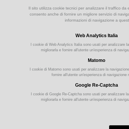
Prestito e Document Delivery
Catal
Il sito utilizza cookie tecnici per analizzare il traffico da 
Parma 
Internet e WiFi
consento anche di fornire un migliore servizio di navig
2006 a
Guida ai servizi
informazioni di navigazione a ques
Servizio Bibliotecario
info:
Penitenziario
Web Analytics Italia
I cookie di Web Analytics Italia sono usati per analizzare la
SERVIZI ONLINE
migliorarla e fornire all'utente un'esperienza di naviga
Catalogo parmense
Matomo
Letture accessibili
I cookie di Matomo sono usati per analizzare la navigazione s
Chiedi al bibliotecario
fornire all'utente un'esperienza di navigazione 
Google Re-Captcha
RISORSE ONLINE
I cookie di Google Re-Captcha sono usati per analizzare la 
EmiLib
migliorarla e fornire all'utente un'esperienza di naviga
Analecta
Sognalibri
Documentazione locale