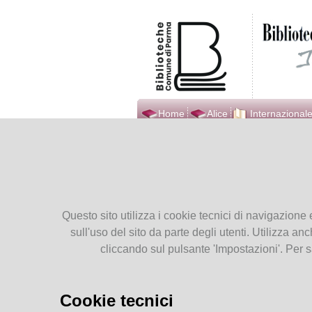
Home
Alice
Internazionale
International Library Ilaria
Ti tro
Alpi
Who we are
Cont
Opening hours
Questo sito utilizza i cookie tecnici di navigazione 
Contacts
Phone
sull'uso del sito da parte degli utenti. Utilizza anc
Location
Email
cliccando sul pulsante 'Impostazioni'. Per s
Follow us on Facebook
Direct
Follow us on YouTube
Fiore
Servi
Cookie tecnici
COPAT