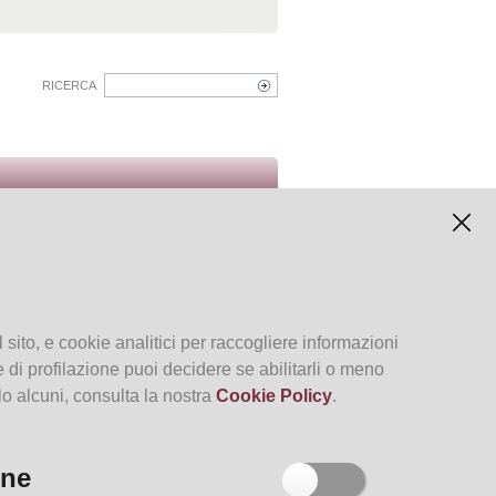
RICERCA
Italiano
Inglese
Past Events
 sito, e cookie analitici per raccogliere informazioni
kie di profilazione puoi decidere se abilitarli o meno
lo alcuni, consulta la nostra
Cookie Policy
.
one