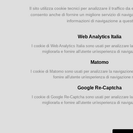
Il sito utilizza cookie tecnici per analizzare il traffico da 
Catalogue
consento anche di fornire un migliore servizio di navig
Collection
informazioni di navigazione a ques
Registration and Loan
Internet & WiFi
Web Analytics Italia
Services for disabled people
Intercultural services
I cookie di Web Analytics Italia sono usati per analizzare la
migliorarla e fornire all'utente un'esperienza di naviga
Newsletter
Matomo
I cookie di Matomo sono usati per analizzare la navigazione s
fornire all'utente un'esperienza di navigazione 
Languages & Cultures
International
Google Re-Captcha
Reading Groups
I cookie di Google Re-Captcha sono usati per analizzare la 
migliorarla e fornire all'utente un'esperienza di naviga
Schools