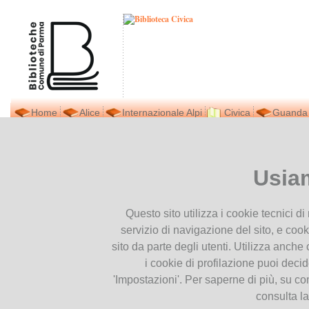
Home
Alice
Internazionale Alpi
Civica
Guanda
Biblioteca Civica
Ti trovi in
Home page
Multimedia
Multimedia
Presentiamoci
Usia
Dove siamo
Descrizione video:
Contatti
Articolo correalato
Questo sito utilizza i cookie tecnici d
Orari
servizio di navigazione del sito, e cook
Prestito interbibliotecario
Archivio Video
sito da parte degli utenti. Utilizza anche c
Facebook
i cookie di profilazione puoi deci
Archivio Fotogallery
Newsletter
'Impostazioni'. Per saperne di più, su co
Pubblicazioni
consulta l