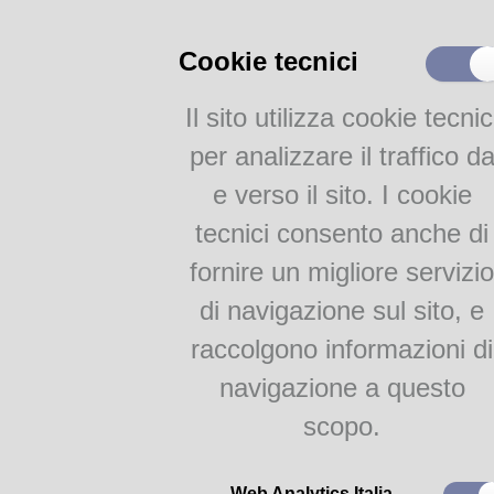
Cataloghi
Cookie tecnici
Civica - nuovi
Presentazion
Catalogo parmense
arredi e
libro "Una fam
Altri cataloghi della Civica
segnaletica
aperta al mo
di Albino e Fi
Il sito utilizza cookie tecnic
Bibliografie
Ivardi Ganapi
per analizzare il traffico d
Attività
e verso il sito. I cookie
Proposte per le scuole
tecnici consento anche di
Gruppi di lettura
fornire un migliore servizio
Parma Letteraria
di navigazione sul sito, e
Letto riletto
Personaggi e
riscritto 4 ed. 2019
luoghi della 
raccolgono informazioni di
storia
navigazione a questo
scopo.
Web Analytics Italia