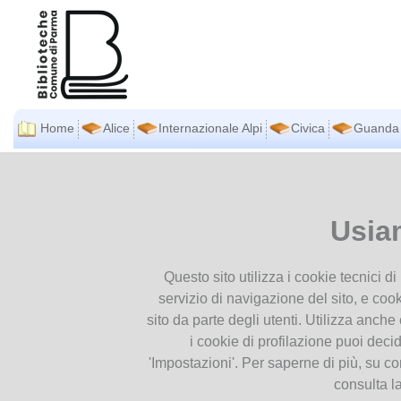
Home
Alice
Internazionale Alpi
Civica
Guanda
BIBLIOTECHE
Ti trovi in
Home page
Argento
COMUNALI
Presentiamoci
Usia
Argento Vivo -
DAL
AL
Orari
2
28
Contatti
Questo sito utilizza i cookie tecnici d
Mar
Mar
Pubblicazioni
2023
2023
servizio di navigazione del sito, e cook
Regolamenti
sito da parte degli utenti. Utilizza anche c
i cookie di profilazione puoi deci
SERVIZI
'Impostazioni'. Per saperne di più, su co
consulta l
Accesso e iscrizione