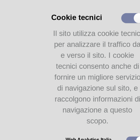
Prestito e Document Delivery
Internet e WiFi
Cookie tecnici
Guida ai servizi
Servizio Bibliotecario
Il sito utilizza cookie tecnic
Penitenziario
per analizzare il traffico d
SERVIZI ONLINE
e verso il sito. I cookie
Catalogo parmense
tecnici consento anche di
Letture accessibili
fornire un migliore servizi
Chiedi al bibliotecario
di navigazione sul sito, e
RISORSE ONLINE
Da lunedì 27 febbraio sono dis
raccolgono informazioni d
pagina dedicata:
EmiLib
https://www.comune.parma.it
navigazione a questo
appuntamenti ideati dall’Asses
Analecta
scopo.
marzo 2023 di Argento Vivo
Sognalibri
Documentazione locale
Apre il mese la visita guidata 
Web Analytics Italia