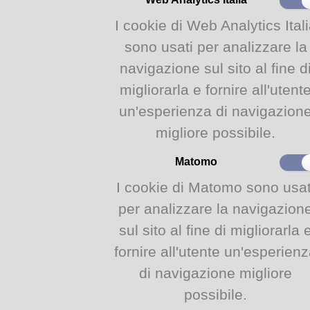
Governare il Grande Fiume: m
I cookie di Web Analytics Ital
un’occasione di approfondiment
ambientale connessi alla natu
sono usati per analizzare la
scoperta degli affascinanti sp
navigazione sul sito al fine d
per la prima volta completamen
migliorarla e fornire all'utent
un'esperienza di navigazion
Caratterizzano il calendario un
diversi ma di sicuro interesse: f
migliore possibile.
dell’apprezzato ciclo
Pillole d
insieme all’esperto Alessandr
Matomo
Artificiali
, il secondo appunta
dell’
Arandora Star
, e l’avvio
I cookie di Matomo sono usat
con
AISAC - Associazione Ita
per analizzare la navigazion
alterneranno
conferenze e vis
prossimi mesi, centrate proprio
sul sito al fine di migliorarla 
territorio, fra storia e architettu
fornire all'utente un'esperien
di navigazione migliore
Due gli appuntamenti musicali e
possibile.
costante collaborazione e disp
Arrigo Boito e Teatro Due. Cin