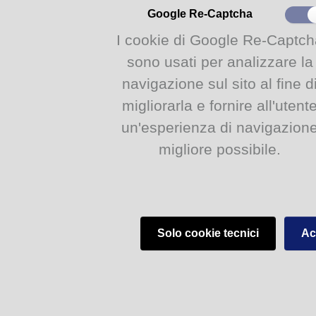
Google Re-Captcha
femminile, alla scoperta dell
Borbone, completano il progr
I cookie di Google Re-Captch
sono usati per analizzare la
PROGRAMMA COMPLETO
navigazione sul sito al fine d
Prenotazione per tutti gli a
migliorarla e fornire all'utent
https://www.comune.parma.it
un'esperienza di navigazion
migliore possibile.
Giovedì 2 marzo ore 16.15 e m
Acque, strada Garibaldi 75
LE FORZE DELLE ACQUE
Governare il Grande Fiume: m
Solo cookie tecnici
Acc
Visita guidata alla mostra che
aspetti storico, culturale e am
del Po e dei suoi affluenti, e d
Magistrato per il Po e del Geni
infatti sui quattro piani del pal