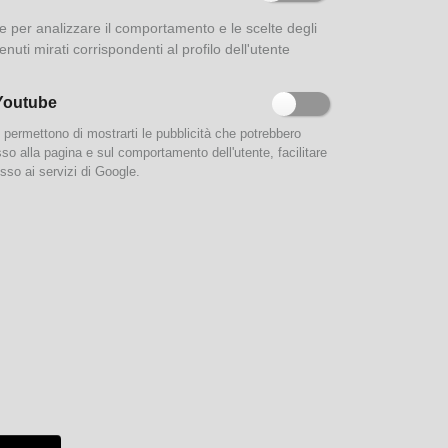
Archivio Storico della
ione per analizzare il comportamento e le scelte degli
Gazzetta di Parma 1902 -
enuti mirati corrispondenti al profilo dell'utente
1947
Youtube
e permettono di mostrarti le pubblicità che potrebbero
esso alla pagina e sul comportamento dell'utente, facilitare
sso ai servizi di Google.
Sistema Bibliotecario
Provinciale
Biblioteche associate