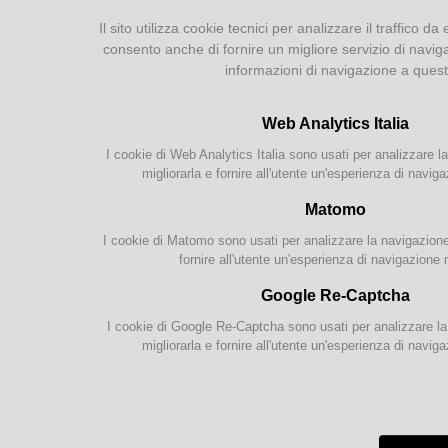
Prestito e Document Delivery
Il sito utilizza cookie tecnici per analizzare il traffico da 
Internet e WiFi
consento anche di fornire un migliore servizio di navig
Guida ai servizi
informazioni di navigazione a ques
Servizio Bibliotecario
Penitenziario
Web Analytics Italia
I cookie di Web Analytics Italia sono usati per analizzare la
SERVIZI ONLINE
migliorarla e fornire all'utente un'esperienza di naviga
Catalogo parmense
Info
Matomo
Letture accessibili
I cookie di Matomo sono usati per analizzare la navigazione s
Chiedi al bibliotecario
Le re
fornire all'utente un'esperienza di navigazione 
Google Re-Captcha
RISORSE ONLINE
Biblio
I cookie di Google Re-Captcha sono usati per analizzare la 
EmiLib
migliorarla e fornire all'utente un'esperienza di naviga
Analecta
Sognalibri
Documentazione locale