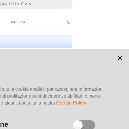
A
SOLO TESTO
A
A
RICERCA
 sito, e cookie analitici per raccogliere informazioni
Scopri EmiLib
kie di profilazione puoi decidere se abilitarli o meno
lo alcuni, consulta la nostra
Cookie Policy
.
one