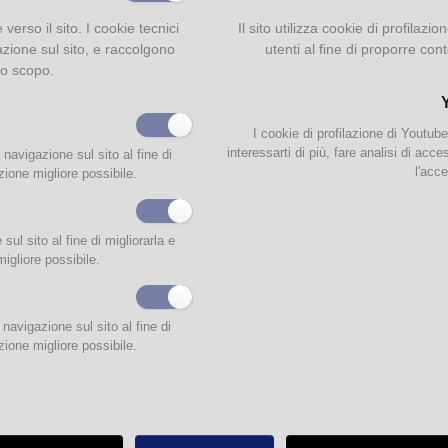
e verso il sito. I cookie tecnici
Il sito utilizza cookie di profilaz
azione sul sito, e raccolgono
utenti al fine di proporre cont
to scopo.
I cookie di profilazione di Youtub
interessarti di più, fare analisi di acc
 navigazione sul sito al fine di
l'acce
zione migliore possibile.
rmazioni
ul sito al fine di migliorarla e
altà che collaborano con le Biblioteche del Comune di Parma.
migliore possibile.
teca Cittadella Solidale
Biblioteca libri viventi
navigazione sul sito al fine di
zione migliore possibile.