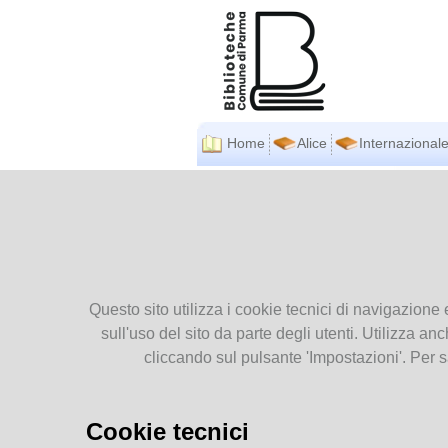
Home
Alice
Internazionale
BIBLIOTECHE
Ti tro
COMUNALI
Presentiamoci
Bibl
Orari
Contatti
Questo sito utilizza i cookie tecnici di navigazione 
Pubblicazioni
sull'uso del sito da parte degli utenti. Utilizza anc
Regolamenti
cliccando sul pulsante 'Impostazioni'. Per s
SERVIZI
Cookie tecnici
Accesso e iscrizione