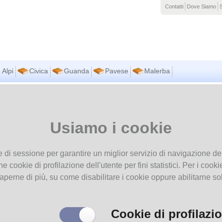
Contatti
Dove Siamo
 Alpi
Civica
Guanda
Pavese
Malerba
vi in
Home page
Biblioteche associate
Usiamo i cookie
ioteche associate
e di sessione per garantire un miglior servizio di navigazione del
he cookie di profilazione dell'utente per fini statistici. Per i coo
aperne di più, su come disabilitare i cookie oppure abilitarne so
Cookie di profilazi