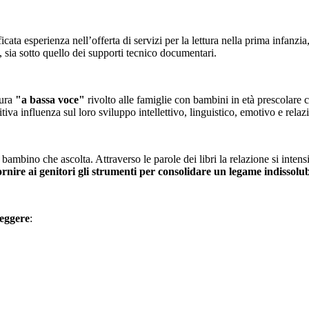
ificata esperienza nell’offerta di servizi per la lettura nella prima infan
, sia sotto quello dei supporti tecnico documentari.
tura
"a bassa voce"
rivolto alle famiglie con bambini in età prescolare c
a influenza sul loro sviluppo intellettivo, linguistico, emotivo e relaziona
mbino che ascolta. Attraverso le parole dei libri la relazione si intensific
ornire ai genitori
gli strumenti per consolidare un legame indissolu
Leggere
: