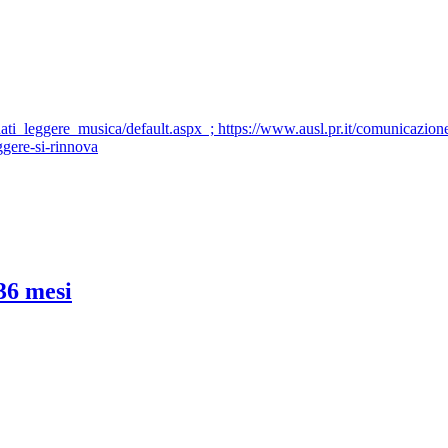
nati_leggere_musica/default.aspx ; https://www.ausl.pr.it/comunicazi
ggere-si-rinnova
36 mesi