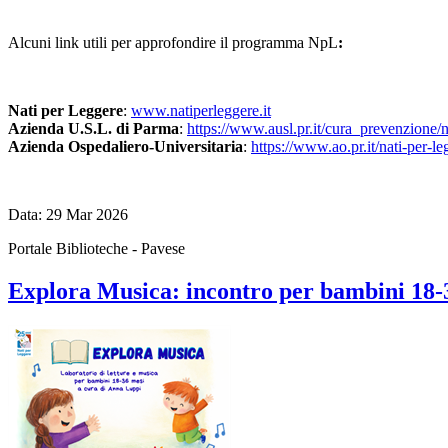
Alcuni link utili per approfondire il programma NpL
:
Nati per Leggere
:
www.natiperleggere.it
Azienda U.S.L. di Parma
:
https://www.ausl.pr.it/cura_prevenzione/
Azienda Ospedaliero-Universitaria
:
https://www.ao.pr.it/nati-per-le
Data:
29
Mar
2026
Portale Biblioteche - Pavese
Explora Musica: incontro per bambini 18-