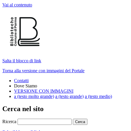
Vai al contenuto
Salta il blocco di link
Torna alla versione con immagini del Portale
Contatti
Dove Siamo
VERSIONE CON IMMAGINI
a
(testo molto grande)
a
(testo grande)
a
(testo medio)
Cerca nel sito
Ricerca